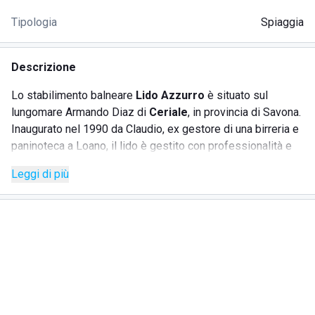
Tipologia
Spiaggia
Descrizione
Lo stabilimento balneare
Lido Azzurro
è situato sul
lungomare Armando Diaz di
Ceriale
, in provincia di Savona.
Inaugurato nel 1990 da Claudio, ex gestore di una birreria e
paninoteca a Loano, il lido è gestito con professionalità e
passione. Ideale per chi cerca relax e divertimento
Leggi di più
familiare, si affaccia su un tratto di
Mar Ligure
rinomato
per la sua pulizia e bellezza. Gli amanti delle attività
acquatiche come surf, canoa e pedalò, così come le
famiglie con bambini, troveranno qui l'ambiente perfetto. La
spiaggia è caratterizzata da sabbia dorata e pulita, con
un'accogliente area giochi dotata di altalena, scivolo, ping
pong e biliardino. Grazie alla professionalità dello staff, lo
stabilimento è sempre ben organizzato e offre tutti i
servizi e le attrezzature necessarie per una vacanza senza