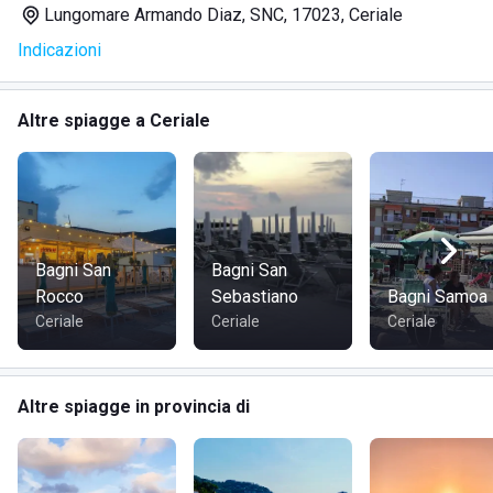
Lungomare Armando Diaz, SNC, 17023, Ceriale
preoccupazioni.
Indicazioni
SERVIZI
Altre spiagge a Ceriale
Noleggio ombrelloni
Sdraio
Lettini
Sedie da regista
Cabine spogliatoio
Bagni San
Bagni San
Animazione
Rocco
Sebastiano
Bagni Samoa
Carte
Ceriale
Ceriale
Ceriale
Calcio balilla
Bar
Ristorante
Altre spiagge in provincia di
DOVE SI TROVA IL LIDO AZZURRO