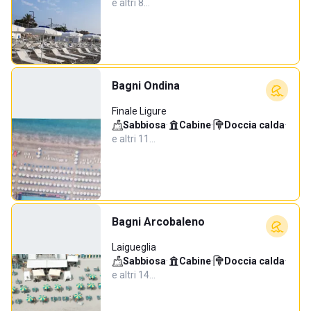
e altri 8…
Bagni Ondina
Finale Ligure
Sabbiosa
·
Cabine
·
Doccia calda
·
e altri 11…
Bagni Arcobaleno
Laigueglia
Sabbiosa
·
Cabine
·
Doccia calda
·
e altri 14…