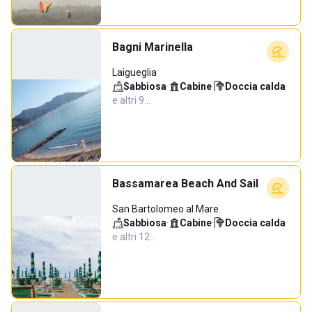
Bagni Marinella
Laigueglia
Sabbiosa
·
Cabine
·
Doccia calda
·
e altri 9…
Bassamarea Beach And Sail
San Bartolomeo al Mare
Sabbiosa
·
Cabine
·
Doccia calda
·
e altri 12…