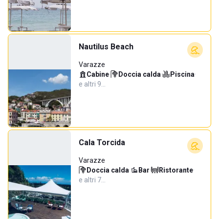
Nautilus Beach
Varazze
Cabine
·
Doccia calda
·
Piscina
·
e altri 9…
Cala Torcida
Varazze
Doccia calda
·
Bar
·
Ristorante
·
e altri 7…