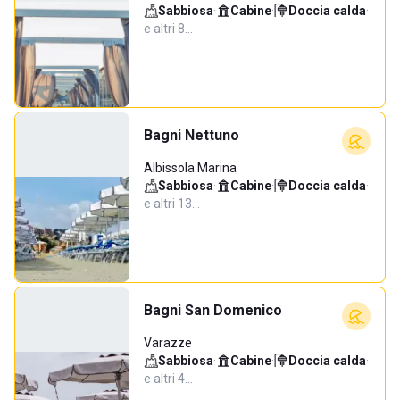
Sabbiosa
·
Cabine
·
Doccia calda
·
e altri 8…
Bagni Nettuno
Albissola Marina
Sabbiosa
·
Cabine
·
Doccia calda
·
e altri 13…
Bagni San Domenico
Varazze
Sabbiosa
·
Cabine
·
Doccia calda
·
e altri 4…