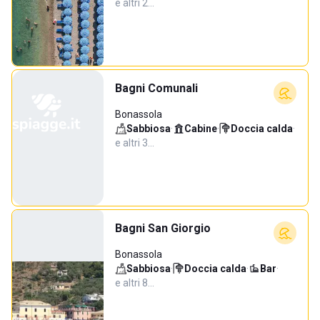
e altri 2…
Bagni Comunali
Bonassola
Sabbiosa
·
Cabine
·
Doccia calda
·
e altri 3…
Bagni San Giorgio
Bonassola
Sabbiosa
·
Doccia calda
·
Bar
·
e altri 8…