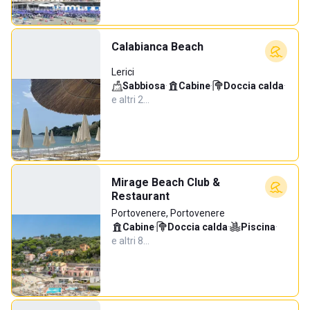
Calabianca Beach
Lerici
Sabbiosa
·
Cabine
·
Doccia calda
·
e altri 2…
Mirage Beach Club &
Restaurant
Portovenere, Portovenere
Cabine
·
Doccia calda
·
Piscina
·
e altri 8…