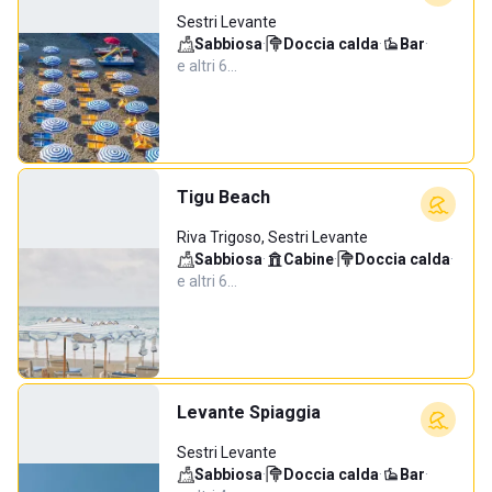
Sestri Levante
Sabbiosa
·
Doccia calda
·
Bar
·
e altri 6…
Tigu Beach
Riva Trigoso, Sestri Levante
Sabbiosa
·
Cabine
·
Doccia calda
·
e altri 6…
Levante Spiaggia
Sestri Levante
Sabbiosa
·
Doccia calda
·
Bar
·