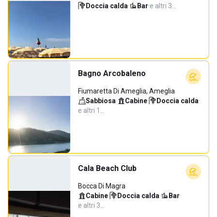
Doccia calda
·
Bar
·
e altri 3…
Bagno Arcobaleno
Fiumaretta Di Ameglia, Ameglia
Sabbiosa
·
Cabine
·
Doccia calda
·
e altri 1…
Cala Beach Club
Bocca Di Magra
Cabine
·
Doccia calda
·
Bar
·
e altri 3…