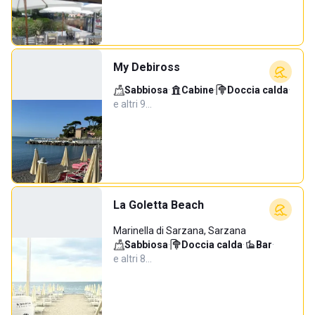
My Debiross
Sabbiosa
·
Cabine
·
Doccia calda
·
e altri 9…
La Goletta Beach
Marinella di Sarzana, Sarzana
Sabbiosa
·
Doccia calda
·
Bar
·
e altri 8…