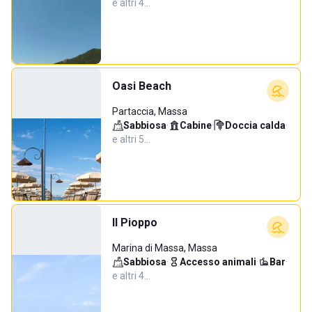
e altri 4…
Oasi Beach
Partaccia, Massa
Sabbiosa
·
Cabine
·
Doccia calda
·
e altri 5…
Il Pioppo
Marina di Massa, Massa
Sabbiosa
·
Accesso animali
·
Bar
·
e altri 4…