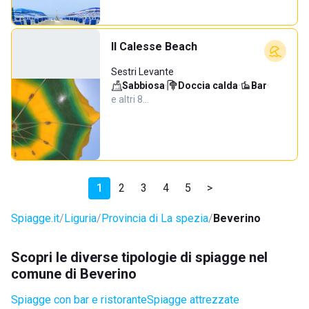
Il Calesse Beach
Sestri Levante
Sabbiosa
·
Doccia calda
·
Bar
·
e altri 8…
1
2
3
4
5
>
Spiagge.it
Liguria
Provincia di La spezia
Beverino
Scopri le diverse tipologie di spiagge nel
comune di Beverino
Spiagge con bar e ristorante
Spiagge attrezzate