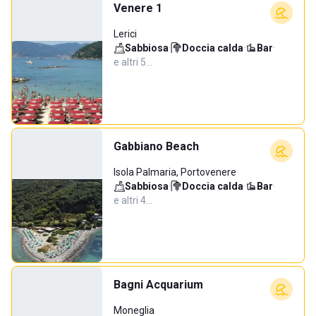
Venere 1
Lerici
Sabbiosa
·
Doccia calda
·
Bar
·
e altri 5…
Gabbiano Beach
Isola Palmaria, Portovenere
Sabbiosa
·
Doccia calda
·
Bar
·
e altri 4…
Bagni Acquarium
Moneglia