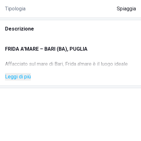
Tipologia
Spiaggia
Descrizione
FRIDA A'MARE – BARI (BA), PUGLIA
Affacciato sul mare di Bari, Frida a'mare è il luogo ideale
per chi desidera concedersi una pausa di relax senza
Leggi di più
allontanarsi dalla città. Un ambiente informale e curato,
dove il comfort incontra l'atmosfera autentica del litorale
barese, perfetto sia per i residenti sia per i visitatori in
cerca di una giornata di mare all'insegna della semplicità e
del benessere.
SPIAGGIA E POSTAZIONI RELAX
Le postazioni Frida a'mare sono pensate per offrire