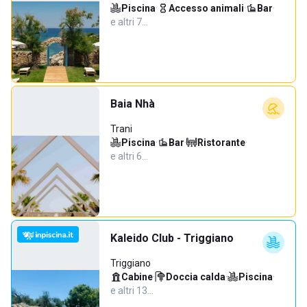
Piscina
·
Accesso animali
·
Bar
·
e altri 7…
Baia Nhà
Trani
Piscina
·
Bar
·
Ristorante
·
e altri 6…
Kaleido Club - Triggiano
Triggiano
Cabine
·
Doccia calda
·
Piscina
·
e altri 13…