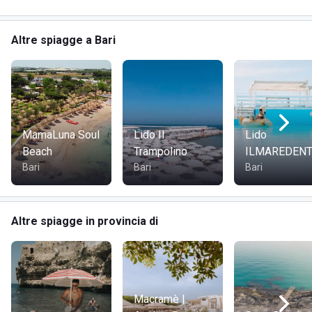
da calcio balilla per grandi e piccoli. Presso il bar è
possibile chiedere in prestito mazzi di carte da gioco.
Altre spiagge a Bari
MamaLuna Soul
Lido Il
Lido
Beach
Trampolino
ILMAREDEN
Bari
Bari
Bari
Altre spiagge in provincia di
Macramè |