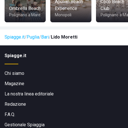
Apulian Beach
Coco Beach
Ombrella Beach
Experience
Club
Polignano a Mare
Monopoli
Polignano a M
Spiagge.it
Puglia
Bari
Lido Moretti
Spiagge.it
Chi siamo
Magazine
La nostra linea editoriale
Redazione
F.A.Q.
Gestionale Spiaggia