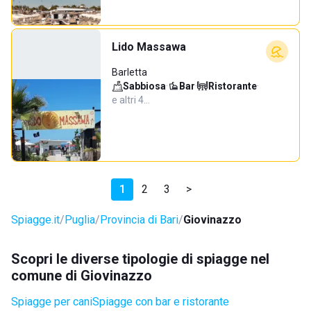
Lido Massawa
Barletta
Sabbiosa
·
Bar
·
Ristorante
·
e altri 4…
1
2
3
>
Spiagge.it
Puglia
Provincia di Bari
Giovinazzo
Scopri le diverse tipologie di spiagge nel
comune di Giovinazzo
Spiagge per cani
Spiagge con bar e ristorante