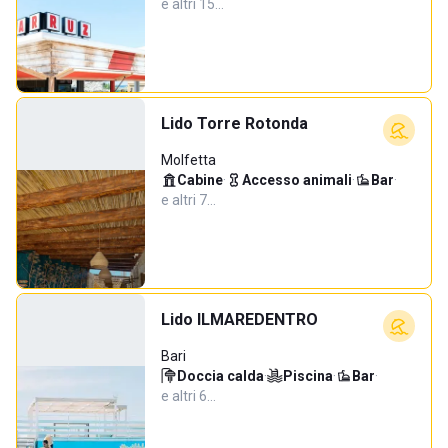
e altri 15…
Lido Torre Rotonda
Molfetta
Cabine
·
Accesso animali
·
Bar
·
e altri 7…
Lido ILMAREDENTRO
Bari
Doccia calda
·
Piscina
·
Bar
·
e altri 6…