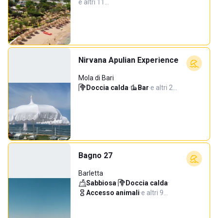
e altri 11…
Nirvana Apulian Experience
Mola di Bari
Doccia calda
·
Bar
·
e altri 2…
Bagno 27
Barletta
Sabbiosa
·
Doccia calda
·
Accesso animali
·
e altri 9…