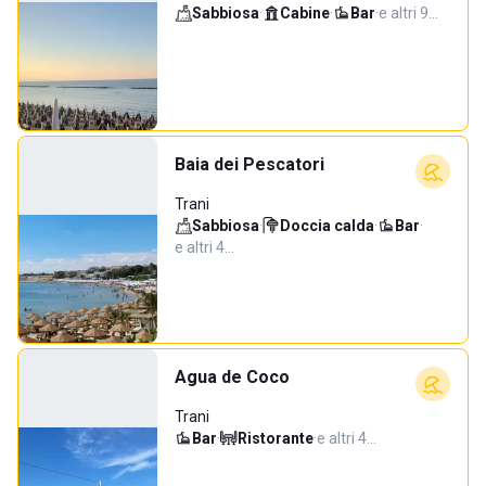
Sabbiosa
·
Cabine
·
Bar
·
e altri 9…
Baia dei Pescatori
Trani
Sabbiosa
·
Doccia calda
·
Bar
·
e altri 4…
Agua de Coco
Trani
Bar
·
Ristorante
·
e altri 4…