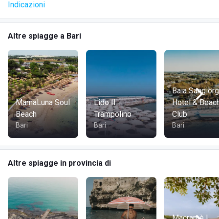
Indicazioni
Altre spiagge a Bari
Baia Sangiorg
MamaLuna Soul
Lido Il
Hotel & Beac
Beach
Trampolino
Club
Bari
Bari
Bari
Altre spiagge in provincia di
Macramè |