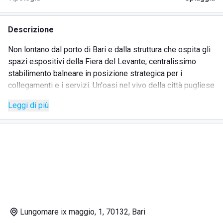
Descrizione
Non lontano dal porto di Bari e dalla struttura che ospita gli
spazi espositivi della Fiera del Levante; centralissimo
stabilimento balneare in posizione strategica per i
collegamenti e i servizi. Un'oasi nel vivo della città pugliese
che permette di godersi una giornata in spiaggia, sul
Leggi di più
lungomare IX Maggio, a due passi dal centro.
Quello che più colpisce in questo stabilimento balneare è
l'atmosfera vivace, frizzante e gioiosa che accompagna la
consumazione al bar come il gioco in spiaggia. Punto di
forza l'animazione e la palestra con la possibilità di
prendere parte a svariati corsi di fitness, nonché le serate
all'insegna del divertimento. Eppure, durante il giorno,
questa struttura balneare si rivela perfetta per le famiglie.
Il Bari Beach Club dispone anche di un'area di sosta
Lungomare ix maggio, 1, 70132, Bari
dedicata ai camper.