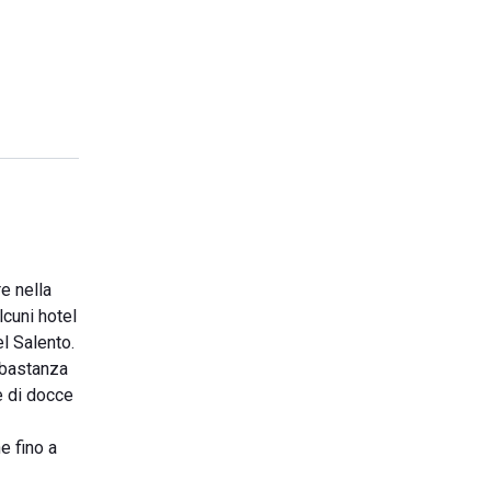
e nella
lcuni hotel
el Salento.
abbastanza
e di docce
e fino a