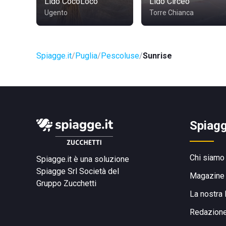
Lido CocoLoco
Lido Circeo
Ugento
Torre Chianca
Spiagge.it
Puglia
Pescoluse
Sunrise
Spiagg
Chi siamo
Spiagge.it è una soluzione
Spiagge Srl
Società del
Magazine
Gruppo Zucchetti
La nostra 
Redazion