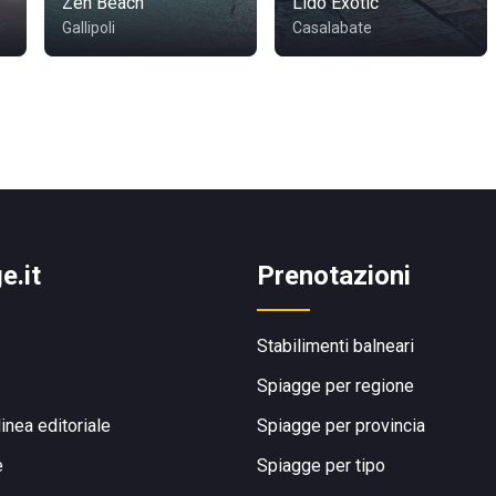
Zen Beach
Lido Exotic
Gallipoli
Casalabate
e.it
Prenotazioni
Stabilimenti balneari
Spiagge per regione
linea editoriale
Spiagge per provincia
e
Spiagge per tipo