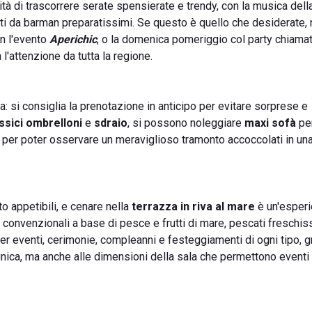
lità di trascorrere serate spensierate e trendy, con la musica dell
ti da barman preparatissimi. Se questo è quello che desiderate,
on l'evento
Aperichic
, o la domenica pomeriggio col party chiama
 l'attenzione da tutta la regione.
: si consiglia la prenotazione in anticipo per evitare sorprese e
ssici ombrelloni
e
sdraio
, si possono noleggiare
maxi sofà
pe
e per poter osservare un meraviglioso tramonto accoccolati in un
o appetibili, e cenare nella
terrazza in riva al mare
è un'esper
convenzionali a base di pesce e frutti di mare, pescati freschiss
 per eventi, cerimonie, compleanni e festeggiamenti di ogni tipo, 
 unica, ma anche alle dimensioni della sala che permettono eventi 