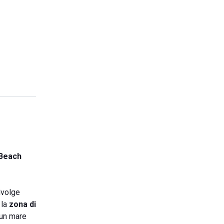
 Beach
rivolge
 la
zona di
 un mare