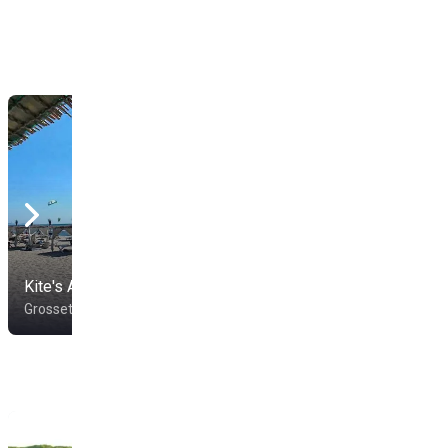
Kite's Angels Beach
Pineta Beach
Grosseto
Grosseto