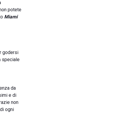
a
 non potete
to
Miami
r godersi
a speciale
ienza da
imi e di
grazie non
di ogni