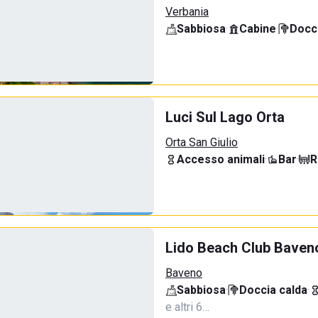
Verbania
Sabbiosa
·
Cabine
·
Docci
Luci Sul Lago Orta
Orta San Giulio
Accesso animali
·
Bar
·
R
Lido Beach Club Baven
Baveno
Sabbiosa
·
Doccia calda
·
e altri 6…