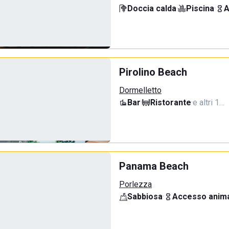
Doccia calda
·
Piscina
·
A
Pirolino Beach
Dormelletto
Bar
·
Ristorante
·
e altri 1…
Panama Beach
Porlezza
Sabbiosa
·
Accesso anima