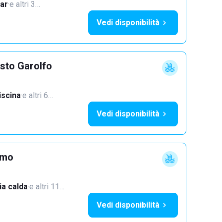
ar
·
e altri 3…
Vedi disponibilità
sto Garolfo
iscina
·
e altri 6…
Vedi disponibilità
imo
a calda
·
e altri 11…
Vedi disponibilità