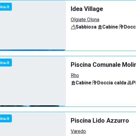
Idea Village
Olgiate Olona
Sabbiosa
·
Cabine
·
Docci
Piscina Comunale Molin
Rho
Cabine
·
Doccia calda
·
P
Piscina Lido Azzurro
Varedo