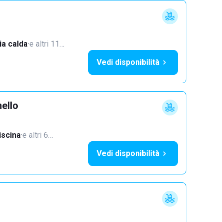
a calda
·
e altri 11…
Vedi disponibilità
ello
iscina
·
e altri 6…
Vedi disponibilità