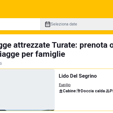
Seleziona date
ge attrezzate Turate: prenota o
iagge per famiglie
ti
Lido Del Segrino
Eupilio
Cabine
·
Doccia calda
·
P