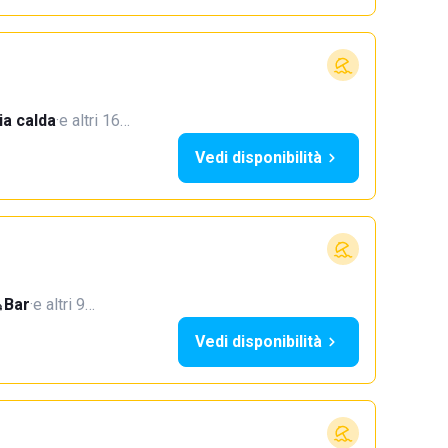
a calda
·
e altri 16…
Vedi disponibilità
Bar
·
e altri 9…
Vedi disponibilità