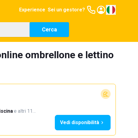
Experience
Sei un gestore?
Cerca
nline ombrellone e lettino
iscina
·
e altri 11…
Vedi disponibilità