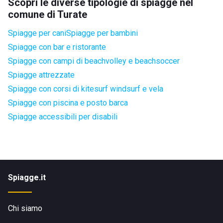
Scopri le diverse tipologie di spiagge nel
comune di Turate
Spiagge per cani
Spiagge per bambini
Spiagge con bar e ristorante
Spiagge con campi di beachvolley e beachsoccer
Spiagge attrezzate
Spiagge con corsi di kitesurf windsurf e vela
Spiagge con piscina e posto barca
Spiagge accessibili per disabili
Spiagge.it
Chi siamo