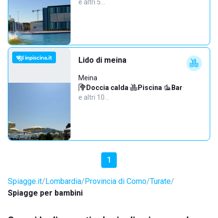
e altri 5…
Lido di meina
Meina
Doccia calda
·
Piscina
·
Bar
·
e altri 10…
1
Spiagge.it
Lombardia
Provincia di Como
Turate
Spiagge per bambini