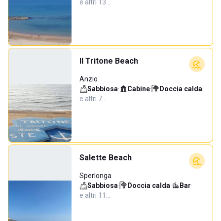
e altri 13…
Il Tritone Beach
Anzio
Sabbiosa
·
Cabine
·
Doccia calda
·
e altri 7…
Salette Beach
Sperlonga
Sabbiosa
·
Doccia calda
·
Bar
·
e altri 11…