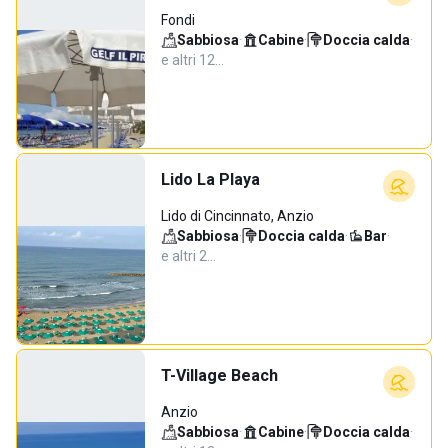
Fondi
Sabbiosa
·
Cabine
·
Doccia calda
·
e altri 12…
Lido La Playa
Lido di Cincinnato, Anzio
Sabbiosa
·
Doccia calda
·
Bar
·
e altri 2…
T-Village Beach
Anzio
Sabbiosa
·
Cabine
·
Doccia calda
·