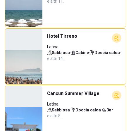
e altri 11…
Hotel Tirreno
Latina
Sabbiosa
·
Cabine
·
Doccia calda
·
e altri 14…
Cancun Summer Village
Latina
Sabbiosa
·
Doccia calda
·
Bar
·
e altri 8…