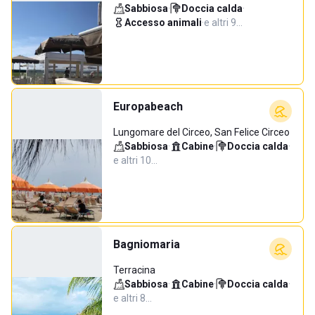
Sabbiosa
·
Doccia calda
·
Accesso animali
·
e altri 9…
Europabeach
Lungomare del Circeo, San Felice Circeo
Sabbiosa
·
Cabine
·
Doccia calda
·
e altri 10…
Bagniomaria
Terracina
Sabbiosa
·
Cabine
·
Doccia calda
·
e altri 8…