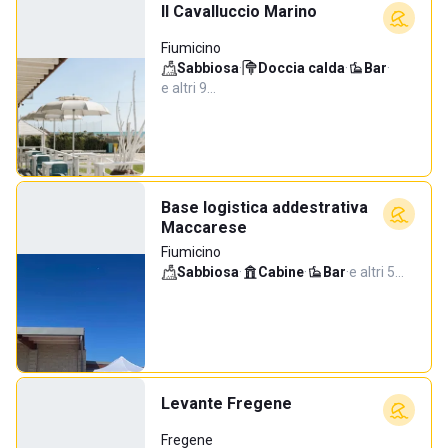
Il Cavalluccio Marino
Fiumicino
Sabbiosa
·
Doccia calda
·
Bar
·
e altri 9…
Base logistica addestrativa
Maccarese
Fiumicino
Sabbiosa
·
Cabine
·
Bar
·
e altri 5…
Levante Fregene
Fregene