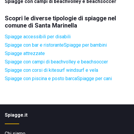
Spiagge con campi di beachvolley e beachsoccer
Scopri le diverse tipologie di spiagge nel
comune di Santa Marinella
Spiagge accessibili per disabili
Spiagge con bar e ristorante
Spiagge per bambini
Spiagge attrezzate
Spiagge con campi di beachvolley e beachsoccer
Spiagge con corsi di kitesurf windsurf e vela
Spiagge con piscina e posto barca
Spiagge per cani
Spiagge.it
Chi siamo