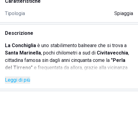
Caratteristiche
Tipologia
Spiaggia
Descrizione
La
Conchiglia
è uno stabilimento balneare che si trova a
Santa
Marinella
, pochi chilometri a sud di
Civitavecchia
,
cittadina famosa sin dagli anni cinquanta come la
"Perla
del Tirreno"
e frequentata da allora, grazie alla vicinanza
della capitale, dalla classe altolocata romana.
Leggi di più
Poco sotto il
castello Odescalchi
che domina la città e
con un'ampia spiaggia di sabbia con acqua pulita e limpida,
il
lido La Conchiglia
garantisce tranquillità e relax per un
soggiorno al mare all'insegna del benessere. A conduzione
familiare e dall'atmosfera genuina, chi frequenta
Santa
Marinella
sceglie da generazioni per il suo servizio attento
e la sua pulizia. Con la struttura della spiaggia, con una