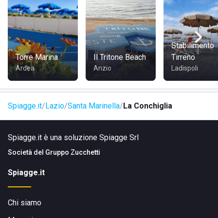
COME RANGGIUNGERE LA CONCHIGLIA
La struttura si trova nel centro cittadino a pochi minuti di
Stabilimento
cammino dalla stazione ferroviaria.
Torre Marina
Il Tritone Beach
Tirreno
Ardea
Anzio
Ladispoli
Spiagge.it
Lazio
Santa Marinella
La Conchiglia
Spiagge.it è una soluzione Spiagge Srl
Società del
Gruppo Zucchetti
Spiagge.it
Chi siamo