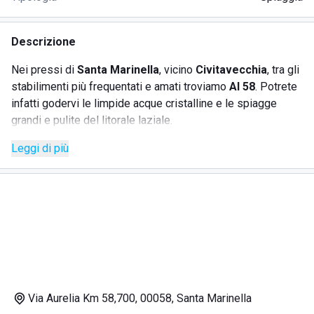
Descrizione
Nei pressi di
Santa Marinella
, vicino
Civitavecchia
, tra gli
stabilimenti più frequentati e amati troviamo
Al 58
. Potrete
infatti godervi le limpide acque cristalline e le spiagge
grandi e pulite del litorale laziale.
Lo stabilimento offre:
Leggi di più
noleggio di sedie
noleggio di sdraio
ombrelloni e lettini
continuo servizio di assistenza da parte di bagnini
esperti e formati.
Inoltre all'ombra della veranda, costruita in legno, è
possibile gustare i piatti della tradizione, soprattutto a
Via Aurelia Km 58,700, 00058, Santa Marinella
base di pesce fresco e fritti gustosi e croccanti, realizzati