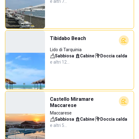
e altri 7…
Tibidabo Beach
Lido di Tarquinia
Sabbiosa
·
Cabine
·
Doccia calda
·
e altri 12…
Castello Miramare
Maccarese
Maccarese
Sabbiosa
·
Cabine
·
Doccia calda
·
e altri 5…