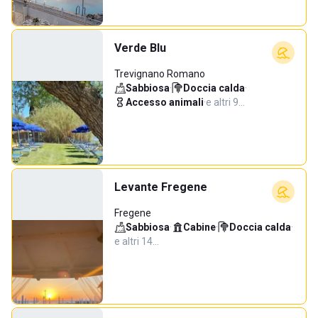
Verde Blu
Trevignano Romano
Sabbiosa
·
Doccia calda
·
Accesso animali
·
e altri 9…
Levante Fregene
Fregene
Sabbiosa
·
Cabine
·
Doccia calda
·
e altri 14…