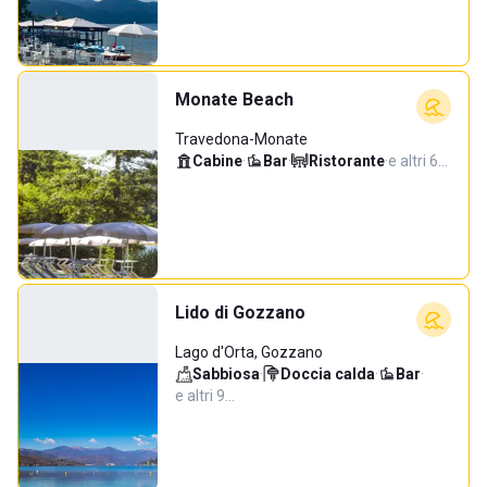
Monate Beach
Travedona-Monate
Cabine
·
Bar
·
Ristorante
·
e altri 6…
Lido di Gozzano
Lago d'Orta, Gozzano
Sabbiosa
·
Doccia calda
·
Bar
·
e altri 9…