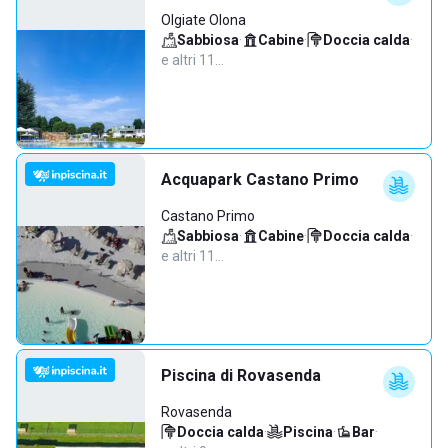
Olgiate Olona
Sabbiosa
·
Cabine
·
Doccia calda
·
e altri 11…
Acquapark Castano Primo
Castano Primo
Sabbiosa
·
Cabine
·
Doccia calda
·
e altri 11…
Piscina di Rovasenda
Rovasenda
Doccia calda
·
Piscina
·
Bar
·