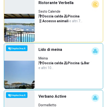
Ristorante Verbella
Sesto Calende
Doccia calda
·
Piscina
·
Accesso animali
·
e altri 7…
Lido di meina
Meina
Doccia calda
·
Piscina
·
Bar
·
e altri 10…
Verbano Active
Dormelletto