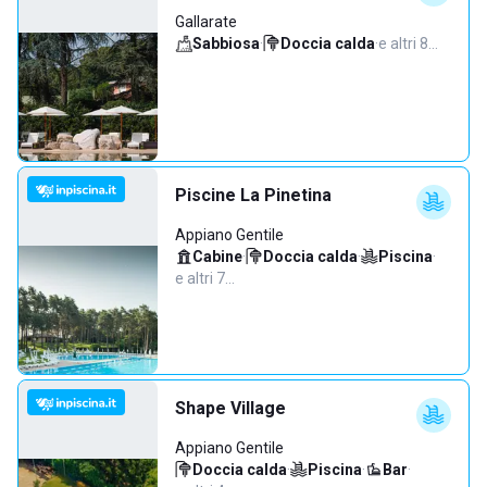
Gallarate
Sabbiosa
·
Doccia calda
·
e altri 8…
Piscine La Pinetina
Appiano Gentile
Cabine
·
Doccia calda
·
Piscina
·
e altri 7…
Shape Village
Appiano Gentile
Doccia calda
·
Piscina
·
Bar
·