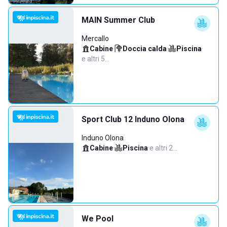
MAIN Summer Club
Mercallo
Cabine
·
Doccia calda
·
Piscina
·
e altri 5…
Sport Club 12 Induno Olona
Induno Olona
Cabine
·
Piscina
·
e altri 2…
We Pool