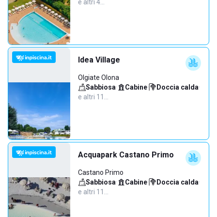
e altri 4…
Idea Village
Olgiate Olona
Sabbiosa
·
Cabine
·
Doccia calda
·
e altri 11…
Acquapark Castano Primo
Castano Primo
Sabbiosa
·
Cabine
·
Doccia calda
·
e altri 11…