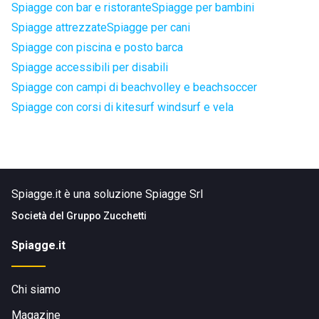
Spiagge con bar e ristorante
Spiagge per bambini
Spiagge attrezzate
Spiagge per cani
Spiagge con piscina e posto barca
Spiagge accessibili per disabili
Spiagge con campi di beachvolley e beachsoccer
Spiagge con corsi di kitesurf windsurf e vela
Spiagge.it è una soluzione Spiagge Srl
Società del
Gruppo Zucchetti
Spiagge.it
Chi siamo
Magazine