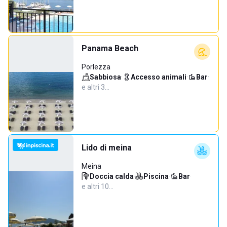
Panama Beach
Porlezza
Sabbiosa
·
Accesso animali
·
Bar
·
e altri 3…
Lido di meina
Meina
Doccia calda
·
Piscina
·
Bar
·
e altri 10…