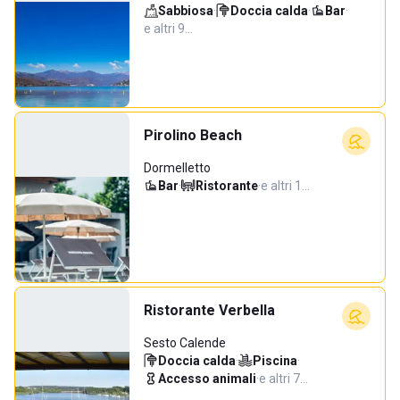
Sabbiosa
·
Doccia calda
·
Bar
·
e altri 9…
Pirolino Beach
Dormelletto
Bar
·
Ristorante
·
e altri 1…
Ristorante Verbella
Sesto Calende
Doccia calda
·
Piscina
·
Accesso animali
·
e altri 7…