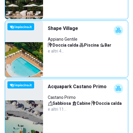
Shape Village
Appiano Gentile
Doccia calda
·
Piscina
·
Bar
·
e altri 4…
Acquapark Castano Primo
Castano Primo
Sabbiosa
·
Cabine
·
Doccia calda
·
e altri 11…