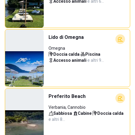
Accesso animali
·
e altri 6…
Lido di Omegna
Omegna
Doccia calda
·
Piscina
·
Accesso animali
·
e altri 9…
Preferito Beach
Verbania, Cannobio
Sabbiosa
·
Cabine
·
Doccia calda
·
e altri 8…