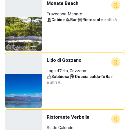
Monate Beach
Travedona-Monate
Cabine
·
Bar
·
Ristorante
·
e altri 6…
Lido di Gozzano
Lago d'Orta, Gozzano
Sabbiosa
·
Doccia calda
·
Bar
·
e altri 9…
Ristorante Verbella
Sesto Calende