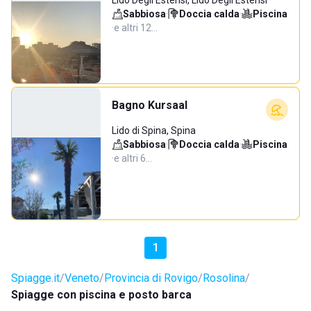
Lido Degli Estensi, Lido Degli Estensi
Sabbiosa
·
Doccia calda
·
Piscina
·
e altri 12…
Bagno Kursaal
Lido di Spina, Spina
Sabbiosa
·
Doccia calda
·
Piscina
·
e altri 6…
1
Spiagge.it
Veneto
Provincia di Rovigo
Rosolina
Spiagge con piscina e posto barca