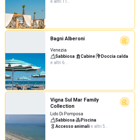
e altri 11…
Bagni Alberoni
Venezia
Sabbiosa
·
Cabine
·
Doccia calda
·
e altri 6…
Vigna Sul Mar Family
Collection
Lido Di Pomposa
Sabbiosa
·
Piscina
·
Accesso animali
·
e altri 5…