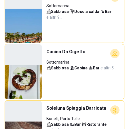
Sottomarina
Sabbiosa
·
Doccia calda
·
Bar
·
e altri 9…
Cucina Da Gigetto
Sottomarina
Sabbiosa
·
Cabine
·
Bar
·
e altri 5…
Soleluna Spiaggia Barricata
Bonelli, Porto Tolle
Sabbiosa
·
Bar
·
Ristorante
·