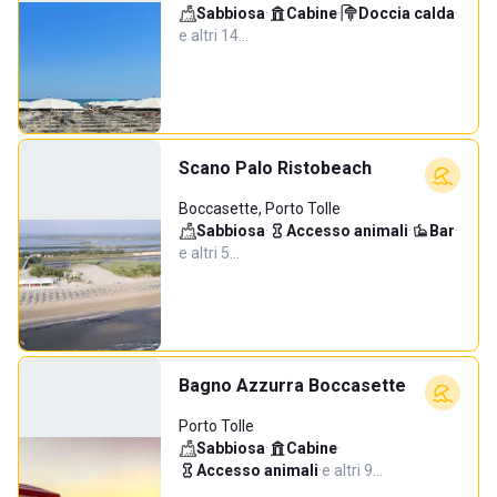
Sabbiosa
·
Cabine
·
Doccia calda
·
e altri 14…
Scano Palo Ristobeach
Boccasette, Porto Tolle
Sabbiosa
·
Accesso animali
·
Bar
·
e altri 5…
Bagno Azzurra Boccasette
Porto Tolle
Sabbiosa
·
Cabine
·
Accesso animali
·
e altri 9…