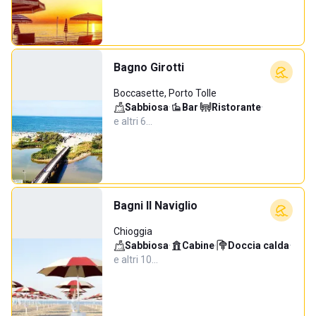
Bagno Girotti
Boccasette, Porto Tolle
Sabbiosa
·
Bar
·
Ristorante
·
e altri 6…
Bagni Il Naviglio
Chioggia
Sabbiosa
·
Cabine
·
Doccia calda
·
e altri 10…