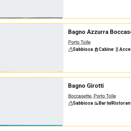
Bagno Azzurra Boccas
Porto Tolle
Sabbiosa
·
Cabine
·
Acce
Bagno Girotti
Boccasette, Porto Tolle
Sabbiosa
·
Bar
·
Ristoran