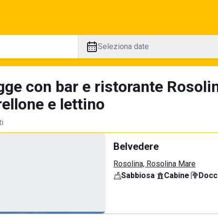
Seleziona date
gge con bar e ristorante Rosolin
llone e lettino
ti
Belvedere
Rosolina, Rosolina Mare
Sabbiosa
·
Cabine
·
Docci