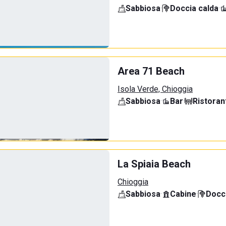
Sabbiosa
·
Doccia calda
·
Area 71 Beach
Isola Verde, Chioggia
Sabbiosa
·
Bar
·
Ristoran
La Spiaia Beach
Chioggia
Sabbiosa
·
Cabine
·
Docci