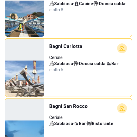
Sabbiosa
·
Cabine
·
Doccia calda
·
e altri 8…
Bagni Carlotta
Ceriale
Sabbiosa
·
Doccia calda
·
Bar
·
e altri 5…
Bagni San Rocco
Ceriale
Sabbiosa
·
Bar
·
Ristorante