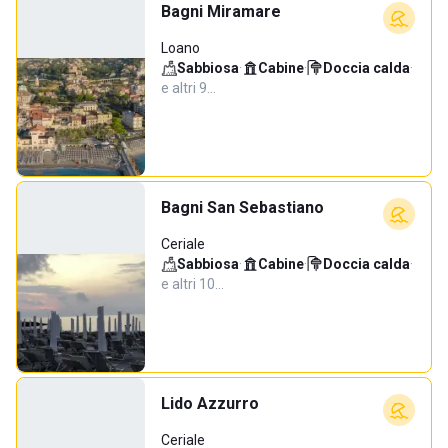
Bagni Miramare
Loano
Sabbiosa
·
Cabine
·
Doccia calda
·
e altri 9…
Bagni San Sebastiano
Ceriale
Sabbiosa
·
Cabine
·
Doccia calda
·
e altri 10…
Lido Azzurro
Ceriale