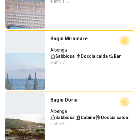
e altri 11…
Bagni Miramare
Albenga
Sabbiosa
·
Doccia calda
·
Bar
·
e altri 7…
Bagni Doria
Albenga
Sabbiosa
·
Cabine
·
Doccia calda
·
e altri 6…