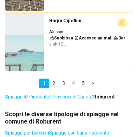
Bagni Cipollini
Alassio
Sabbiosa
·
Accesso animali
·
Bar
·
e altri 2…
1
2
3
4
5
>
Spiagge.it
Piemonte
Provincia di Cuneo
Roburent
Scopri le diverse tipologie di spiagge nel
comune di Roburent
Spiagge per bambini
Spiagge con bar e ristorante