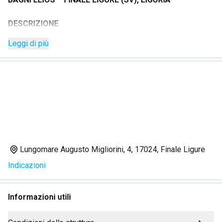
DESCRIZIONE
Leggi di più
Bagni Elios si trova sul Lungomare Augusto Migliorini a
Finale Ligure, lungo la Riviera di Ponente. È uno
stabilimento a gestione familiare, pensato per vivere il
mare con spazi comodi tra le postazioni e un accesso
agevole all’acqua.
In spiaggia sono ammessi gli animali e sono presenti bar,
ristorazione e pizzeria; lo stabilimento segnala la presenza
costante di assistenza bagnanti, con attenzione anche ai
Lungomare Augusto Migliorini, 4, 17024, Finale Ligure
bambini in acqua.
Indicazioni
SERVIZI
Informazioni utili
Gestione familiare
Postazioni con ombrelloni e buon spazio tra le