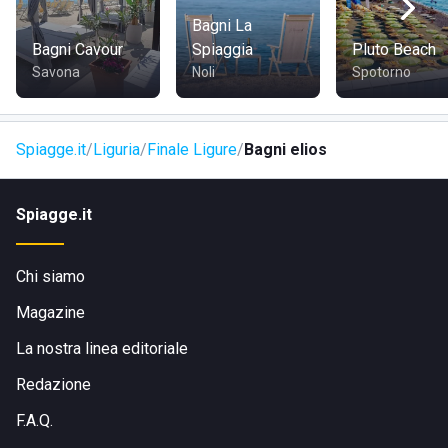
COME RAGGIUNGERE
Bagni La
Bagni Cavour
Spiaggia
Pluto Beach
In auto: inserisci l’indirizzo nel navigatore.
Savona
Noli
Spotorno
Con i mezzi pubblici: raggiungi Finale Ligure e prosegui
verso il lungomare seguendo la segnaletica locale.
A piedi: dal centro e dal lungomare di Finale Ligure puoi
Spiagge.it
Liguria
Finale Ligure
Bagni elios
raggiungere la struttura con una passeggiata fino al civico
indicato.
Spiagge.it
Chi siamo
Magazine
La nostra linea editoriale
Redazione
F.A.Q.