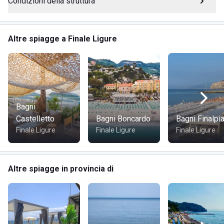
Condizioni della struttura
postazioni
Accesso comodo al mare
Assistenza bagnanti (presenza indicata di 2 bagnini)
Altre spiagge a Finale Ligure
Accesso animali
Bar
Ristorazione
Pizzeria
Terrazza
Bagni
RISTORAZIONE
Castelletto
Bagni Boncardo
Bagni Finalpi
Finale Ligure
Finale Ligure
Finale Ligure
Sono presenti bar, ristorazione e pizzeria, con spazio
terrazza.
Altre spiagge in provincia di
DOVE SI TROVA
Lungomare Augusto Migliorini, 4, 17024 Finale Ligure (SV),
Finale Ligure.