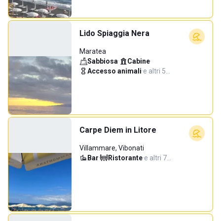
Lido Spiaggia Nera
Maratea
Sabbiosa
·
Cabine
·
Accesso animali
·
e altri 5…
Carpe Diem in Litore
Villammare, Vibonati
Bar
·
Ristorante
·
e altri 7…