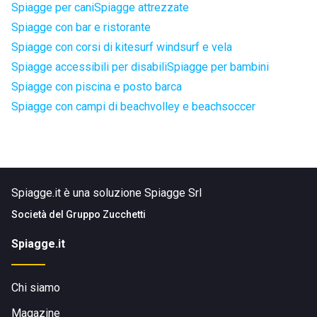
Spiagge per cani
Spiagge attrezzate
Spiagge con bar e ristorante
Spiagge con corsi di kitesurf windsurf e vela
Spiagge accessibili per disabili
Spiagge per bambini
Spiagge con piscina e posto barca
Spiagge con campi di beachvolley e beachsoccer
Spiagge.it è una soluzione Spiagge Srl
Società del
Gruppo Zucchetti
Spiagge.it
Chi siamo
Magazine