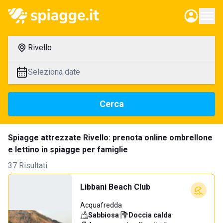
Rivello
Seleziona date
Cerca
Spiagge attrezzate Rivello: prenota online ombrellone
e lettino in spiagge per famiglie
37 Risultati
Libbani Beach Club
Acquafredda
Sabbiosa
·
Doccia calda
·