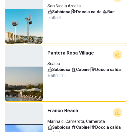
San Nicola Arcella
Sabbiosa
·
Doccia calda
·
Bar
·
e altri 4…
Pantera Rosa Village
Scalea
Sabbiosa
·
Cabine
·
Doccia calda
·
e altri 11…
Franco Beach
Marina di Camerota, Camerota
Sabbiosa
·
Cabine
·
Doccia calda
·