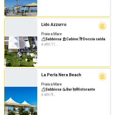
Lido Azzurro
Praia a Mare
Sabbiosa
·
Cabine
·
Doccia calda
·
e altri 11…
La Perla Nera Beach
Praia a Mare
Sabbiosa
·
Bar
·
Ristorante
·
e altri 9…