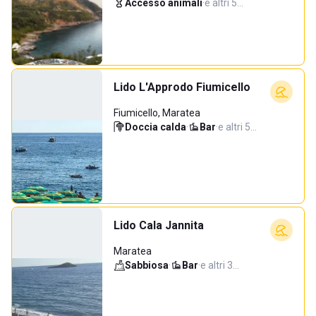
Accesso animali
·
e altri 5…
Lido L'Approdo Fiumicello
Fiumicello, Maratea
Doccia calda
·
Bar
·
e altri 5…
Lido Cala Jannita
Maratea
Sabbiosa
·
Bar
·
e altri 3…