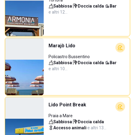
Tortora
Sabbiosa
·
Doccia calda
·
Bar
·
e altri 12…
Marajò Lido
Policastro Bussentino
Sabbiosa
·
Doccia calda
·
Bar
·
e altri 10…
Lido Point Break
Praia a Mare
Sabbiosa
·
Doccia calda
·
Accesso animali
·
e altri 13…