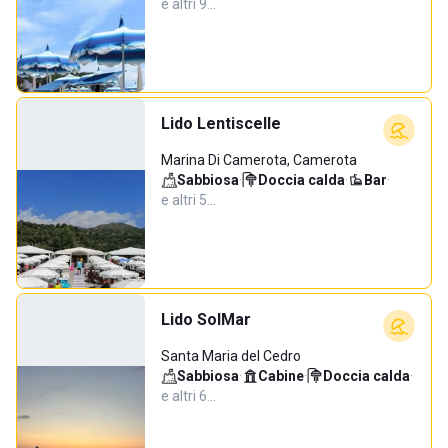
e altri 9…
Lido Lentiscelle
Marina Di Camerota, Camerota
Sabbiosa
·
Doccia calda
·
Bar
·
e altri 5…
Lido SolMar
Santa Maria del Cedro
Sabbiosa
·
Cabine
·
Doccia calda
·
e altri 6…