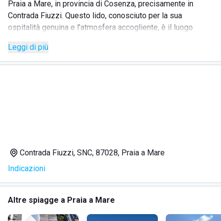
Praia a Mare, in provincia di Cosenza, precisamente in
Contrada Fiuzzi. Questo lido, conosciuto per la sua
ospitalità genuina e l'atmosfera accogliente, è il luogo
ideale per trascorrere delle vacanze indimenticabili
Leggi di più
immersi in un paesaggio naturale mozzafiato. Circondato da
un mare cristallino, offre un panorama suggestivo grazie
alla sua posizione in una pittoresca insenatura. Adatto a
famiglie, coppie e comitive, il Lido Roxy garantisce un
elevato standard qualitativo dei servizi e prezzi
competitivi.
SERVIZI
Contrada Fiuzzi, SNC, 87028, Praia a Mare
Indicazioni
Noleggio di ombrelloni, lettini e sdraio
Escursioni con noleggio di pedalò e imbarcazioni per
l'Isola di Dino
Altre spiagge a Praia a Mare
Accoglienza impeccabile e servizio di pulizia
quotidiano