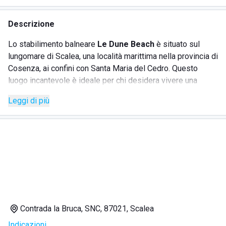
Descrizione
Lo stabilimento balneare
Le Dune Beach
è situato sul
lungomare di Scalea, una località marittima nella provincia di
Cosenza, ai confini con Santa Maria del Cedro. Questo
luogo incantevole è ideale per chi desidera vivere una
giornata all'insegna del relax e del divertimento su una
Leggi di più
spiaggia attrezzata dotata di ogni comfort. La struttura
mette a disposizione numerosi servizi per i clienti:
SERVIZI
Noleggio ombrelloni, lettini e sedie sdraio
Cabine
Servizi igienici e docce
Contrada la Bruca, SNC, 87021, Scalea
Assistenza ai bagnanti
Indicazioni
Parcheggio custodito