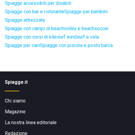
Spiagge accessibili per disabili
Spiagge con bar e ristorante
Spiagge per bambini
Spiagge attrezzate
Spiagge con campi di beachvolley e beachsoccer
Spiagge con corsi di kitesurf windsurf e vela
Spiagge per cani
Spiagge con piscina e posto barca
Spiagge.it
Chi siamo
Magazine
La nostra linea editoriale
Redazione