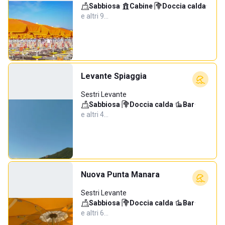
Sabbiosa
·
Cabine
·
Doccia calda
·
e altri 9…
Levante Spiaggia
Sestri Levante
Sabbiosa
·
Doccia calda
·
Bar
·
e altri 4…
Nuova Punta Manara
Sestri Levante
Sabbiosa
·
Doccia calda
·
Bar
·
e altri 6…