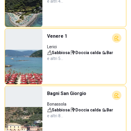
e altri 4…
Venere 1
Lerici
Sabbiosa
·
Doccia calda
·
Bar
·
e altri 5…
Bagni San Giorgio
Bonassola
Sabbiosa
·
Doccia calda
·
Bar
·
e altri 8…