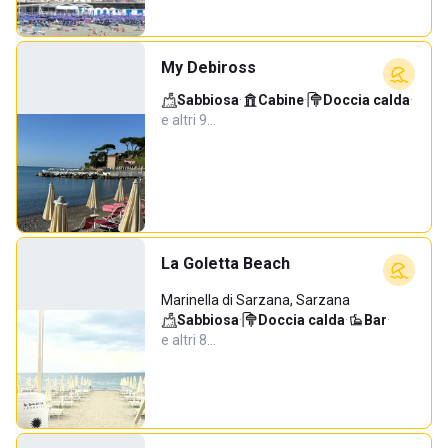
My Debiross
Sabbiosa
·
Cabine
·
Doccia calda
·
e altri 9…
La Goletta Beach
Marinella di Sarzana, Sarzana
Sabbiosa
·
Doccia calda
·
Bar
·
e altri 8…