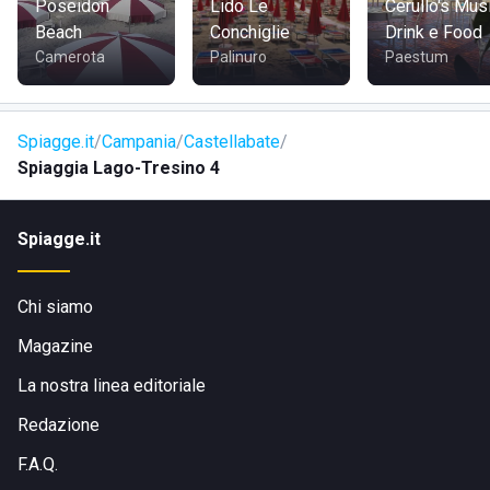
Poseidon
Lido Le
Cerullo's Musi
Beach
Conchiglie
Drink e Food
Camerota
Palinuro
Paestum
Spiagge.it
Campania
Castellabate
Spiaggia Lago-Tresino 4
Spiagge.it
Chi siamo
Magazine
La nostra linea editoriale
Redazione
F.A.Q.