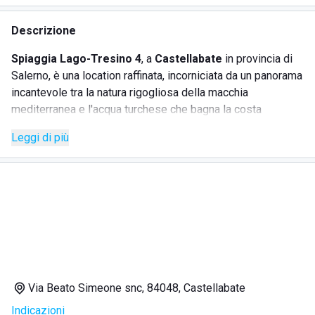
Descrizione
Spiaggia Lago-Tresino 4
, a
Castellabate
in provincia di
Salerno, è una location raffinata, incorniciata da un panorama
incantevole tra la natura rigogliosa della macchia
mediterranea e l'acqua turchese che bagna la costa
campana.
Leggi di più
Data la sua vicinanza al centro città, alle strutture ricettive
più amate, ai bar e ai ristoranti, la spiaggia è facilmente
raggiungibile a piedi, in pochi minuti, oppure in auto.
Per quanto riguarda l'organizzazione, lo stabilimento
dispone di
147 postazioni con ombrellone e lettini
ed è
possibile effettuare la prenotazione (giornaliera,
Via Beato Simeone snc, 84048, Castellabate
settimanale, mensile o stagionale) online oppure
Indicazioni
rivolgendosi al personale. Nell'area della spiaggia sono