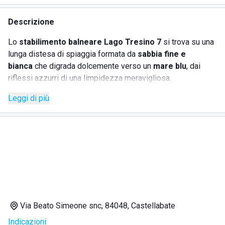
Descrizione
Lo
stabilimento balneare Lago Tresino 7
si trova su una
lunga distesa di spiaggia formata da
sabbia fine e
bianca
che digrada dolcemente verso un
mare blu
, dai
riflessi azzurri di una limpidezza meravigliosa.
Leggi di più
Tuffarsi per un bagno è il desiderio di tutti i turisti bagnanti
che cercano un momento di frescura dopo essere stati
distesi al sole su
comodi lettini
o al riparo di
ombrelloni
colorati
.
Sdraio e tutta l'attrezzatura
può essere
noleggiata
per
un solo giorno o per periodi più lunghi per trascorrere le
vostre vacanze in relax. Il personale cordiale e gentile farà
di tutto per soddisfare le vostre richieste.
Via Beato Simeone snc, 84048, Castellabate
Indicazioni