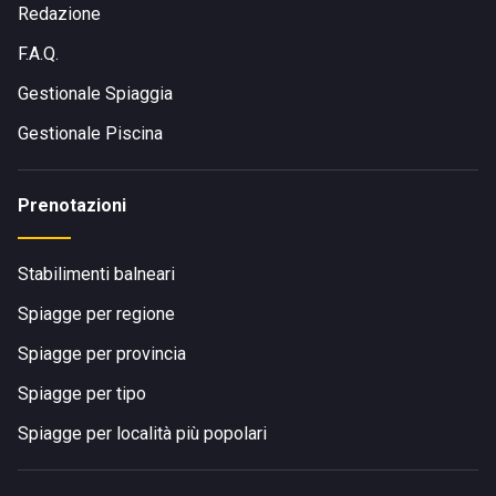
Redazione
Lo stabilimento balneare Lago Tresino 7 si trova a
F.A.Q.
Castellabate in provincia di Salerno a sud del Golfo di
Napoli.
Gestionale Spiaggia
Gestionale Piscina
Prenotazioni
Stabilimenti balneari
Spiagge per regione
Spiagge per provincia
Spiagge per tipo
Spiagge per località più popolari