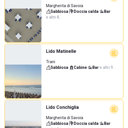
Margherita di Savoia
Sabbiosa
·
Doccia calda
·
Bar
·
e altri 8…
Lido Matinelle
Trani
Sabbiosa
·
Cabine
·
Bar
·
e altri 9…
Lido Conchiglia
Margherita di Savoia
Sabbiosa
·
Doccia calda
·
Bar
·