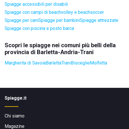
Spiagge accessibili per disabili
Spiagge con campi di beachvolley e beachsoccer
Spiagge per cani
Spiagge per bambini
Spiagge attrezzate
Spiagge con piscina e posto barca
Scopri le spiagge nei comuni più belli della
provincia di Barletta-Andria-Trani
Margherita di Savoia
Barletta
Trani
Bisceglie
Molfetta
Spiagge.it
Chi siamo
Magazine