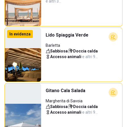
e altri 3…
In evidenza
Lido Spiaggia Verde
Barletta
Sabbiosa
·
Doccia calda
·
Accesso animali
·
e altri 9…
Gitano Cala Salada
Margherita di Savoia
Sabbiosa
·
Doccia calda
·
Accesso animali
·
e altri 9…