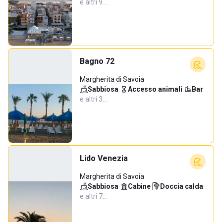
e altri 9…
Bagno 72
Margherita di Savoia
Sabbiosa
·
Accesso animali
·
Bar
·
e altri 3…
Lido Venezia
Margherita di Savoia
Sabbiosa
·
Cabine
·
Doccia calda
·
e altri 7…