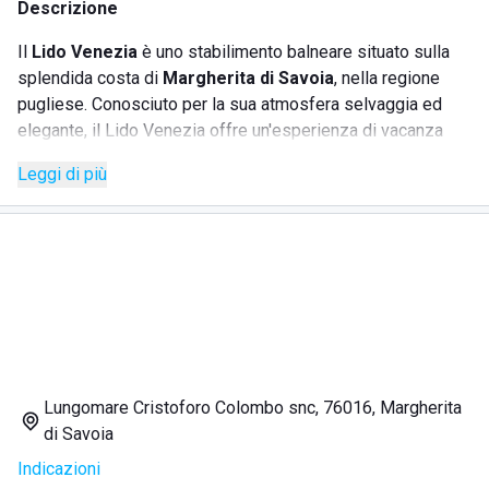
Descrizione
Il
Lido Venezia
è uno stabilimento balneare situato sulla
splendida costa di
Margherita di Savoia
, nella regione
pugliese. Conosciuto per la sua atmosfera selvaggia ed
elegante, il Lido Venezia offre un'esperienza di vacanza
veneziana autentica. La spiaggia è stata premiata con la
Leggi di più
bandiera blu
grazie alla sua eccellente condizione e
pulizia. Qui i visitatori possono beneficiare di docce e
servizi igienici impeccabili, forniti con abbondante acqua
calda. Rinomato per essere una delle mete preferite da chi
desidera un'esperienza di mare esclusiva, è frequentato da
oltre 1.000 persone.
SERVIZI
Lungomare Cristoforo Colombo snc, 76016, Margherita
di Savoia
Docce pulite con acqua calda
Indicazioni
Servizi igienici ben mantenuti