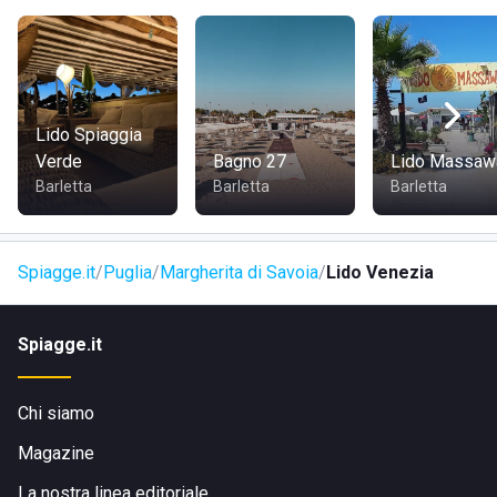
sia che si viaggi a piedi, in bici o in auto, il lido è perfetto
per coloro che cercano comodità e splendidi panorami.
Visita il sito di
Lido Venezia
Lido Spiaggia
Verde
Bagno 27
Lido Massaw
Barletta
Barletta
Barletta
Spiagge.it
Puglia
Margherita di Savoia
Lido Venezia
Spiagge.it
Chi siamo
Magazine
La nostra linea editoriale