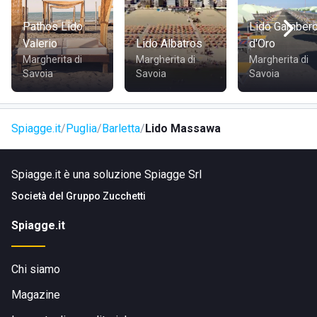
Pathos Lido
Lido Gamber
Valerio
Lido Albatros
d'Oro
Margherita di
Margherita di
Margherita di
Savoia
Savoia
Savoia
Spiagge.it
Puglia
Barletta
Lido Massawa
Spiagge.it è una soluzione Spiagge Srl
Società del
Gruppo Zucchetti
Spiagge.it
Chi siamo
Magazine