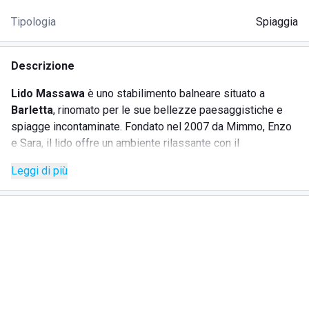
Tipologia
Spiaggia
Descrizione
Lido Massawa
è uno stabilimento balneare situato a
Barletta
, rinomato per le sue bellezze paesaggistiche e
spiagge incontaminate. Fondato nel 2007 da Mimmo, Enzo
e Sara, il lido offre un ambiente rilassante con il
meraviglioso mare come sfondo. Gli ospiti possono
Leggi di più
noleggiare ombrelloni, sdraio e lettini, disposti a distanza
per garantire tranquillità e privacy. Il lido è perfetto per
famiglie, con aree sicure per i bambini, e per chi cerca relax
e divertimento. Il bar interno offre colazioni, brunch,
merende e aperitivi, con la possibilità di utilizzare le carte
da gioco.
SERVIZI