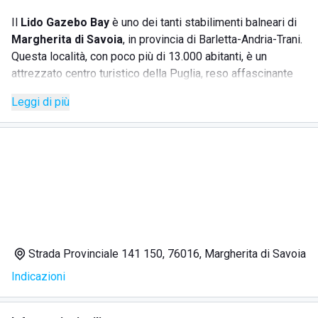
Il
Lido Gazebo Bay
è uno dei tanti stabilimenti balneari di
Margherita di Savoia
, in provincia di Barletta-Andria-Trani.
Questa località, con poco più di 13.000 abitanti, è un
attrezzato centro turistico della Puglia, reso affascinante
da spiagge di sabbia finissima, mare limpido e un'aria ricca
Leggi di più
di iodio grazie alle famose Saline circostanti, risultando
perfetta per una vacanza indimenticabile. Lo stabilimento
vanta caratteristiche particolari, come l'accesso al mare
attraverso due strette insenature e la presenza di due
piscine naturali. L'acqua è pulitissima e il fondale basso è
perfetto per i bambini.
SERVIZI
Strada Provinciale 141 150, 76016, Margherita di Savoia
Indicazioni
Ombrelloni e gazebo, lettini, sedie a sdraio e sedie
modello da 'regista'
Bagni sempre ben mantenuti, docce fredde e calde,