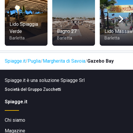
Lo stabilimento può essere facilmente raggiunto in
macchina, moto, bici o a piedi da Margherita di Savoia.
Lido Spiaggia
Verde
Bagno 27
Lido Massaw
Barletta
Barletta
Barletta
Spiagge.it
Puglia
Margherita di Savoia
Gazebo Bay
Spiagge.it è una soluzione Spiagge Srl
Società del
Gruppo Zucchetti
Spiagge.it
Chi siamo
Magazine