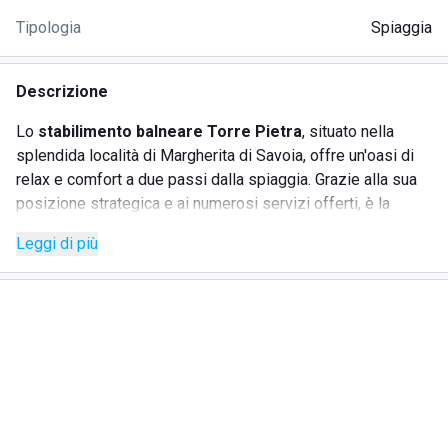
Tipologia
Spiaggia
Descrizione
Lo
stabilimento balneare Torre Pietra
, situato nella
splendida località di Margherita di Savoia, offre un'oasi di
relax e comfort a due passi dalla spiaggia. Grazie alla sua
posizione strategica e ai numerosi servizi offerti, è la
scelta ideale per chi desidera vivere un'esperienza
Leggi di più
balneare senza pensieri.
SERVIZI
Accesso diretto alla spiaggia
Posti a sedere comodi
Aree relax
Possibilità di soggiorni brevi