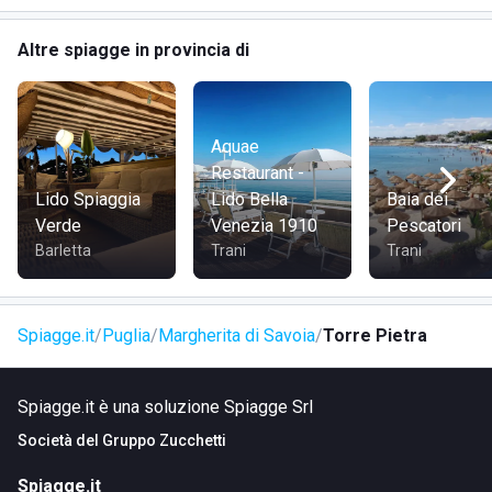
mezzi privati che con i mezzi pubblici disponibili nella
zona, rendendo la visita agevole per tutti i visitatori.
Altre spiagge in provincia di
Aquae
Restaurant -
Lido Spiaggia
Lido Bella
Baia dei
Verde
Venezia 1910
Pescatori
Barletta
Trani
Trani
Spiagge.it
Puglia
Margherita di Savoia
Torre Pietra
Spiagge.it è una soluzione Spiagge Srl
Società del
Gruppo Zucchetti
Spiagge.it