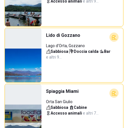
Accesso animali
·
e altri 9…
Lido di Gozzano
Lago d'Orta, Gozzano
Sabbiosa
·
Doccia calda
·
Bar
·
e altri 9…
Spiaggia Miami
Orta San Giulio
Sabbiosa
·
Cabine
·
Accesso animali
·
e altri 7…