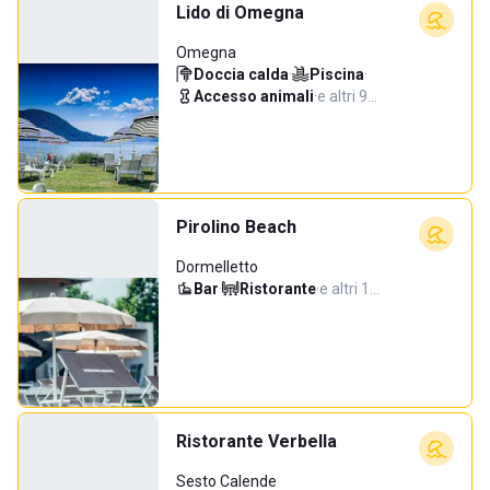
Lido di Omegna
Omegna
Doccia calda
·
Piscina
·
Accesso animali
·
e altri 9…
Pirolino Beach
Dormelletto
Bar
·
Ristorante
·
e altri 1…
Ristorante Verbella
Sesto Calende