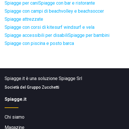
Spiagge per cani
Spiagge con bar e ristorante
Spiagge con campi di beachvolley e beachsoccer
Spiagge attrezzate
Spiagge con corsi di kitesurf windsurf e vela
Spiagge accessibili per disabili
Spiagge per bambini
Spiagge con piscina e posto barca
Spiagge.it è una soluzione Spiagge Srl
Società del
Gruppo Zucchetti
Spiagge.it
Chi siamo
Magazine