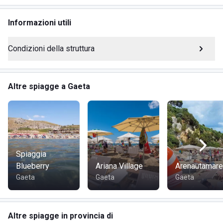
confortevole e piacevole per adulti e bambini.
Informazioni utili
SERVIZI
Condizioni della struttura
Spiaggia attrezzata
Ombrelloni
Altre spiagge a Gaeta
Lettini
Sdraio
Docce
Chiosco bar con bibite e snack
Tavoli e sedute all’ombra
Parcheggio fronte spiaggia
Spiaggia
Blueberry
Ariana Village
Arenautamare
Gaeta
Gaeta
Gaeta
DOVE SI TROVA
Via Flacca, Km 21/700, 04024 Gaeta (LT)
Altre spiagge in provincia di