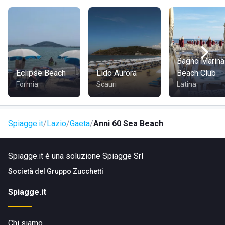
COME RAGGIUNGERE
In auto:
inserisci l’indirizzo nel navigatore e segui le
indicazioni per Via Flacca a Gaeta.
Bagno Marina
Eclipse Beach
Lido Aurora
Beach Club
Con i mezzi pubblici:
raggiungi Gaeta con i collegamenti
Formia
Scauri
Latina
ferroviari o autobus disponibili e prosegui verso Via Flacca.
A piedi:
se ti trovi nelle vicinanze, lo stabilimento è
Spiagge.it
Lazio
Gaeta
Anni 60 Sea Beach
raggiungibile con una passeggiata seguendo la viabilità
locale verso la spiaggia.
Spiagge.it è una soluzione Spiagge Srl
Società del
Gruppo Zucchetti
Spiagge.it
Chi siamo