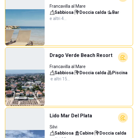
Francavilla al Mare
Sabbiosa
·
Doccia calda
·
Bar
·
e altri 4…
Drago Verde Beach Resort
Francavilla al Mare
Sabbiosa
·
Doccia calda
·
Piscina
·
e altri 15…
Lido Mar Del Plata
Silvi
Sabbiosa
·
Cabine
·
Doccia calda
·