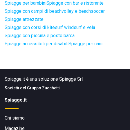
Spiagge per bambini
Spiagge con bar e ristorante
Spiagge con campi di beachvolley e beachsoccer
Spiagge attrezzate
Spiagge con corsi di kitesurf windsurf e vela
Spiagge con piscina e posto barca
Spiagge accessibili per disabili
Spiagge per cani
Spiagge.it è una soluzione Spiagge Srl
Società del
Gruppo Zucchetti
Spiagge.it
Chi siamo
Magazine