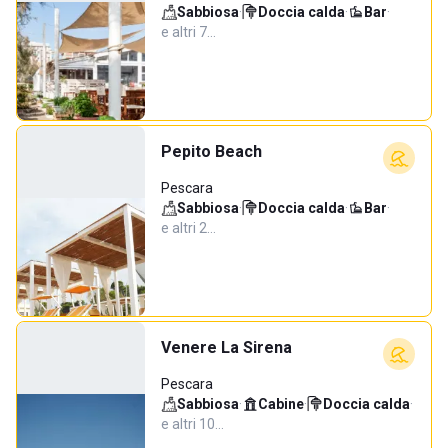
Sabbiosa
·
Doccia calda
·
Bar
·
e altri 7…
Pepito Beach
Pescara
Sabbiosa
·
Doccia calda
·
Bar
·
e altri 2…
Venere La Sirena
Pescara
Sabbiosa
·
Cabine
·
Doccia calda
·
e altri 10…