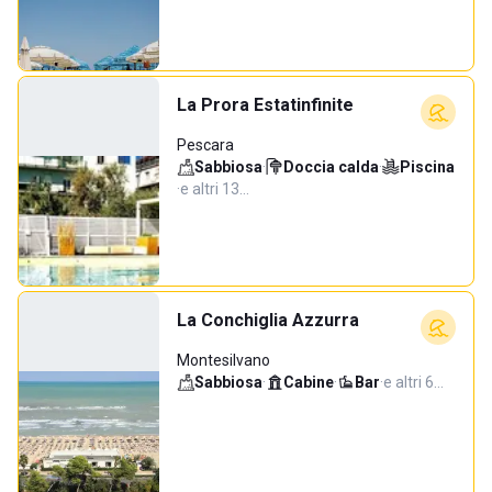
La Prora Estatinfinite
Pescara
Sabbiosa
·
Doccia calda
·
Piscina
·
e altri 13…
La Conchiglia Azzurra
Montesilvano
Sabbiosa
·
Cabine
·
Bar
·
e altri 6…