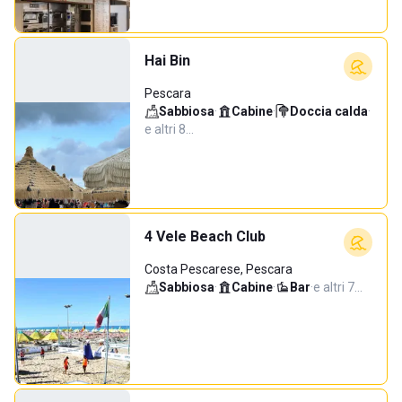
Hai Bin
Pescara
Sabbiosa
·
Cabine
·
Doccia calda
·
e altri 8…
4 Vele Beach Club
Costa Pescarese, Pescara
Sabbiosa
·
Cabine
·
Bar
·
e altri 7…