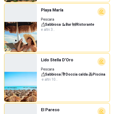
Playa María
Pescara
Sabbiosa
·
Bar
·
Ristorante
·
e altri 3…
Lido Stella D'Oro
Pescara
Sabbiosa
·
Doccia calda
·
Piscina
·
e altri 10…
El Pareso