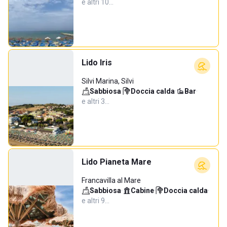
e altri 10…
Lido Iris
Silvi Marina, Silvi
Sabbiosa
·
Doccia calda
·
Bar
·
e altri 3…
Lido Pianeta Mare
Francavilla al Mare
Sabbiosa
·
Cabine
·
Doccia calda
·
e altri 9…