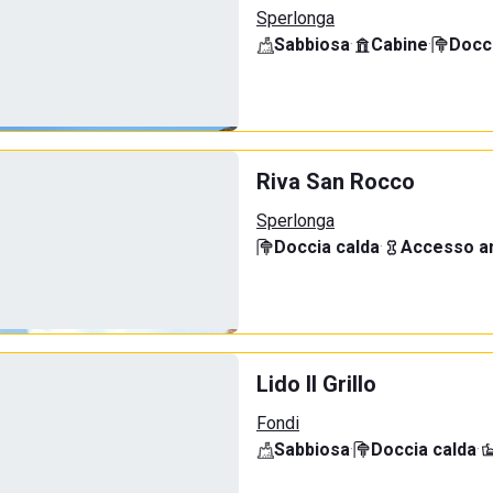
Sperlonga
Sabbiosa
·
Cabine
·
Docci
Riva San Rocco
Sperlonga
Doccia calda
·
Accesso an
Lido Il Grillo
Fondi
Sabbiosa
·
Doccia calda
·