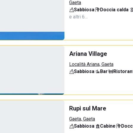
Gaeta
Sabbiosa
·
Doccia calda
·
e altri 6…
Ariana Village
Località Ariana, Gaeta
Sabbiosa
·
Bar
·
Ristoran
Rupi sul Mare
Gaeta, Gaeta
Sabbiosa
·
Cabine
·
Docci