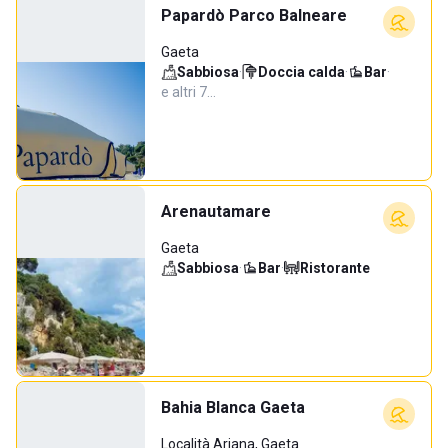
Papardò Parco Balneare
Gaeta
Sabbiosa
·
Doccia calda
·
Bar
·
e altri 7…
Arenautamare
Gaeta
Sabbiosa
·
Bar
·
Ristorante
Bahia Blanca Gaeta
Località Ariana, Gaeta