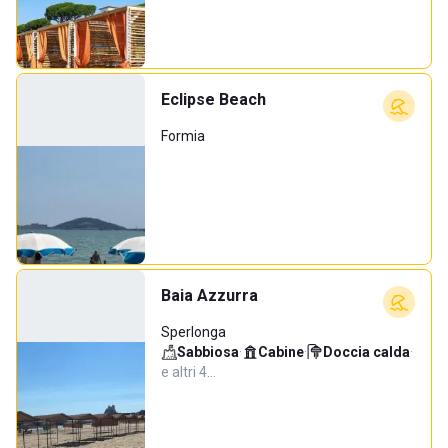
Eclipse Beach
Formia
Baia Azzurra
Sperlonga
Sabbiosa
·
Cabine
·
Doccia calda
·
e altri 4…