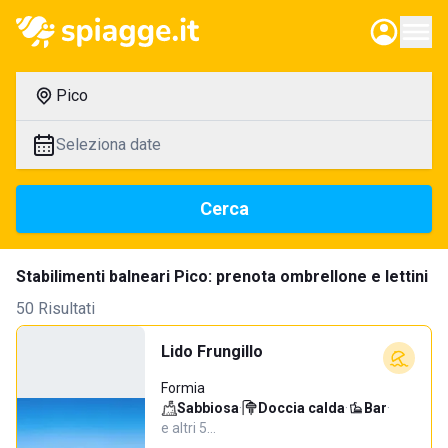
Pico
Seleziona date
Cerca
Stabilimenti balneari Pico: prenota ombrellone e lettini
50 Risultati
Lido Frungillo
Formia
Sabbiosa
·
Doccia calda
·
Bar
·
e altri 5…