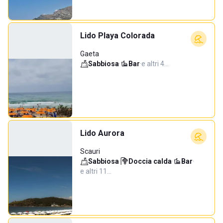
Lido Playa Colorada
Gaeta
Sabbiosa
·
Bar
·
e altri 4…
Lido Aurora
Scauri
Sabbiosa
·
Doccia calda
·
Bar
·
e altri 11…