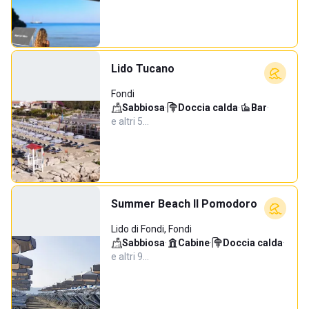
Lido Tucano
Fondi
Sabbiosa
·
Doccia calda
·
Bar
·
e altri 5…
Summer Beach Il Pomodoro
Lido di Fondi, Fondi
Sabbiosa
·
Cabine
·
Doccia calda
·
e altri 9…