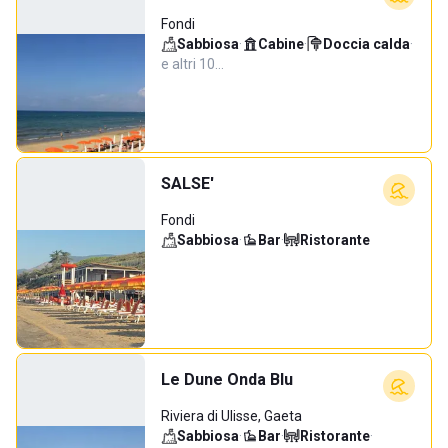
Fondi
Sabbiosa
·
Cabine
·
Doccia calda
·
e altri 10…
SALSE'
Fondi
Sabbiosa
·
Bar
·
Ristorante
Le Dune Onda Blu
Riviera di Ulisse, Gaeta
Sabbiosa
·
Bar
·
Ristorante
·