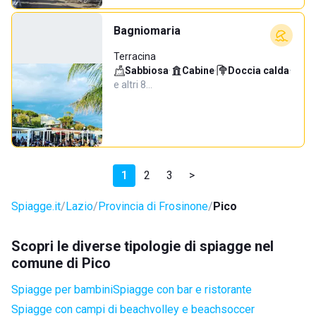
Bagniomaria
Terracina
Sabbiosa
·
Cabine
·
Doccia calda
·
e altri 8…
1
2
3
>
Spiagge.it
Lazio
Provincia di Frosinone
Pico
Scopri le diverse tipologie di spiagge nel
comune di Pico
Spiagge per bambini
Spiagge con bar e ristorante
Spiagge con campi di beachvolley e beachsoccer