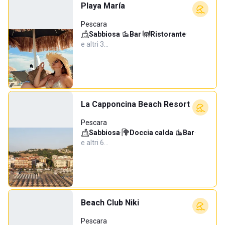
Playa María
Pescara
Sabbiosa
·
Bar
·
Ristorante
·
e altri 3…
La Capponcina Beach Resort
Pescara
Sabbiosa
·
Doccia calda
·
Bar
·
e altri 6…
Beach Club Niki
Pescara