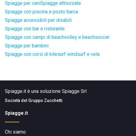
Spiagge per cani
Spiagge attrezzate
Spiagge con piscina e posto barca
Spiagge accessibili per disabili
Spiagge con bar e ristorante
Spiagge con campi di beachvolley e beachsoccer
Spiagge per bambini
Spiagge con corsi di kitesurf windsurf e vela
Spiagge.it è una soluzione Spiagge Srl
Società del
Gruppo Zucchetti
Spiagge.it
Chi siamo