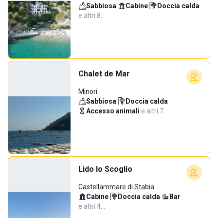
Sabbiosa
·
Cabine
·
Doccia calda
·
e altri 8…
Chalet de Mar
Minori
Sabbiosa
·
Doccia calda
·
Accesso animali
·
e altri 7…
Lido lo Scoglio
Castellammare di Stabia
Cabine
·
Doccia calda
·
Bar
·
e altri 4…