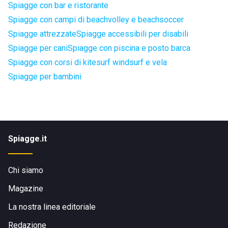
Spiagge con bar e ristorante
Spiagge con campi di beachvolley e beachsoccer
Spiagge attrezzate
Spiagge accessibili per disabili
Spiagge per cani
Spiagge con piscina e posto barca
Spiagge con corsi di kitesurf windsurf e vela
Spiagge per bambini
Spiagge.it
Chi siamo
Magazine
La nostra linea editoriale
Redazione