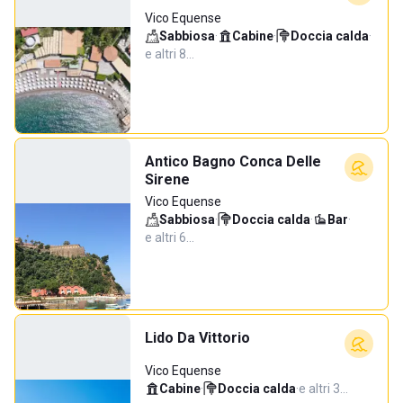
Vico Equense
Sabbiosa
·
Cabine
·
Doccia calda
·
e altri 8…
Antico Bagno Conca Delle
Sirene
Vico Equense
Sabbiosa
·
Doccia calda
·
Bar
·
e altri 6…
Lido Da Vittorio
Vico Equense
Cabine
·
Doccia calda
·
e altri 3…