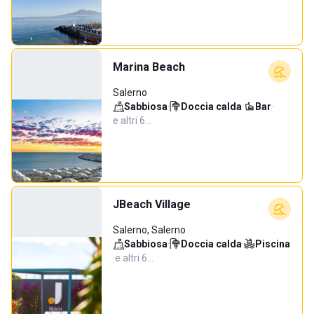
Marina Beach
Salerno
Sabbiosa
·
Doccia calda
·
Bar
·
e altri 6…
JBeach Village
Salerno, Salerno
Sabbiosa
·
Doccia calda
·
Piscina
·
e altri 6…