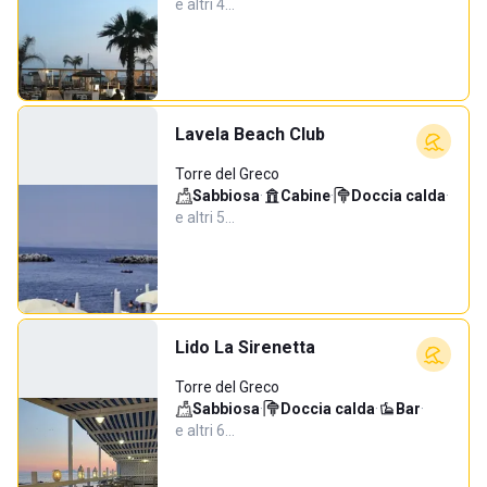
e altri 4…
Lavela Beach Club
Torre del Greco
Sabbiosa
·
Cabine
·
Doccia calda
·
e altri 5…
Lido La Sirenetta
Torre del Greco
Sabbiosa
·
Doccia calda
·
Bar
·
e altri 6…