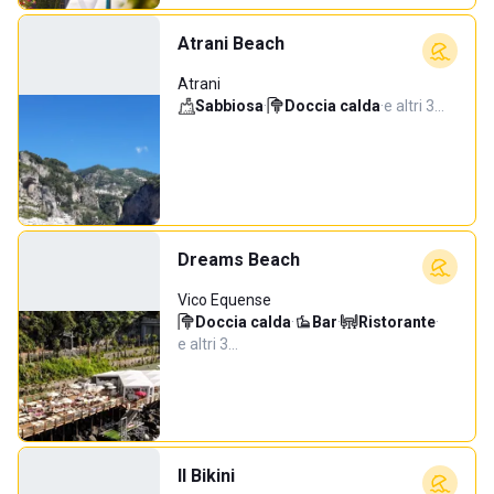
Atrani Beach
Atrani
Sabbiosa
·
Doccia calda
·
e altri 3…
Dreams Beach
Vico Equense
Doccia calda
·
Bar
·
Ristorante
·
e altri 3…
Il Bikini