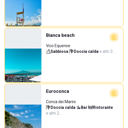
Bianca beach
Vico Equense
Sabbiosa
·
Doccia calda
·
e altri 3…
Euroconca
Conca dei Marini
Doccia calda
·
Bar
·
Ristorante
·
e altri 2…