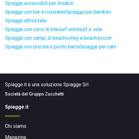
Spiagge accessibili per disabili
Spiagge con bar e ristorante
Spiagge per bambini
Spiagge attrezzate
Spiagge con corsi di kitesurf windsurf e vela
Spiagge con campi di beachvolley e beachsoccer
Spiagge con piscina e posto barca
Spiagge per cani
Spiagge.it è una soluzione Spiagge Srl
Società del
Gruppo Zucchetti
Spiagge.it
Chi siamo
Magazine