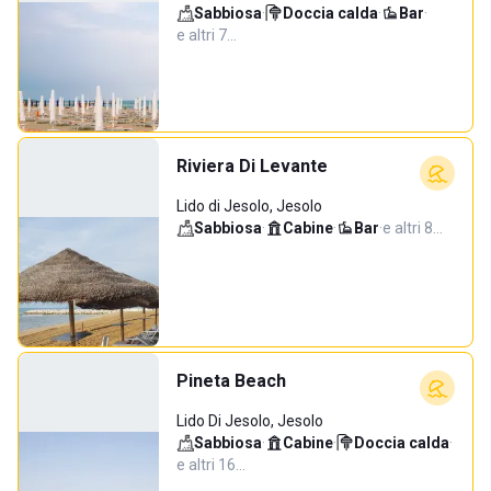
Sabbiosa
·
Doccia calda
·
Bar
·
e altri 7…
Riviera Di Levante
Lido di Jesolo, Jesolo
Sabbiosa
·
Cabine
·
Bar
·
e altri 8…
Pineta Beach
Lido Di Jesolo, Jesolo
Sabbiosa
·
Cabine
·
Doccia calda
·
e altri 16…