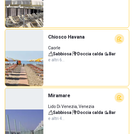
Chiosco Havana
Caorle
Sabbiosa
·
Doccia calda
·
Bar
·
e altri 6…
Miramare
Lido Di Venezia, Venezia
Sabbiosa
·
Doccia calda
·
Bar
·
e altri 4…