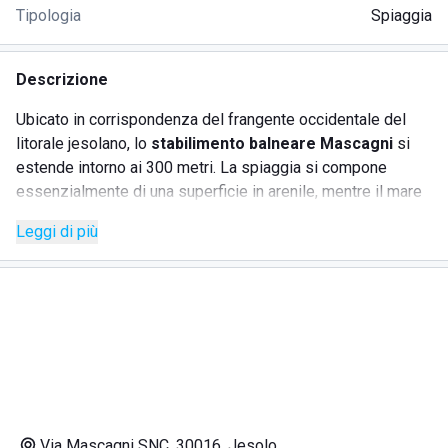
Tipologia
Spiaggia
Descrizione
Ubicato in corrispondenza del frangente occidentale del
litorale jesolano, lo
stabilimento balneare Mascagni
si
estende intorno ai 300 metri. La spiaggia si compone
essenzialmente di una superficie in arenile, mentre il mare
si caratterizza per una limpidezza grazie alla quale
Leggi di più
intravedere fondali davvero
meravigliosi
. Il lido consta di
un numero di ombrelloni superiore ai 1000. Ciascuna
postazione è composta da un ombrellone e due lettini,
ideali per godere pienamente ed in tranquillità dei caldi
raggi del sole. Nei momenti della giornata in cui è l'appetito
a far capolino, ci si potrà recare in prossimità di uno dei
chioschi all'interno dello stabilimento. Il Mascagni è uno
stabilimento balneare adatto sia agli adulti che ai più
piccini. Il Mascagni è uno stabilimento balneare adatto sia
Via Mascagni SNC, 30016, Jesolo