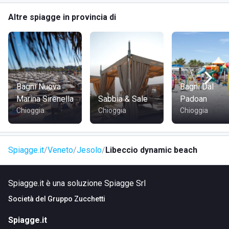
COME RAGGIUNGERE CONSORZIO MASCAGNI
Altre spiagge in provincia di
Si può accedere allo stabilimento tramite il lungomare,
dunque si trova nelle vicinanze del centro abitato; è
facilmente raggiungibile a piedi, in bicicletta, in auto o con i
mezzi pubblici.
Bagni Nuova
Bagni Dal
Marina Sirenella
Sabbia & Sale
Padoan
Chioggia
Chioggia
Chioggia
Spiagge.it
Veneto
Jesolo
Libeccio dynamic beach
Spiagge.it è una soluzione Spiagge Srl
Società del
Gruppo Zucchetti
Spiagge.it