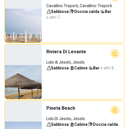
Cavallino Treporti, Cavallino-Treporti
Sabbiosa
·
Doccia calda
·
Bar
·
e altri 7…
Riviera Di Levante
Lido di Jesolo, Jesolo
Sabbiosa
·
Cabine
·
Bar
·
e altri 8…
Pineta Beach
Lido Di Jesolo, Jesolo
Sabbiosa
·
Cabine
·
Doccia calda
·