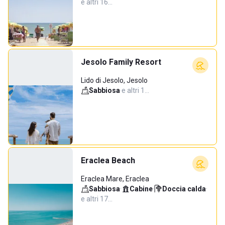
e altri 16…
Jesolo Family Resort
Lido di Jesolo, Jesolo
Sabbiosa
·
e altri 1…
Eraclea Beach
Eraclea Mare, Eraclea
Sabbiosa
·
Cabine
·
Doccia calda
·
e altri 17…