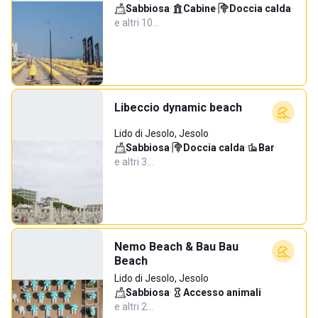
Sabbiosa
·
Cabine
·
Doccia calda
·
e altri 10…
Libeccio dynamic beach
Lido di Jesolo, Jesolo
Sabbiosa
·
Doccia calda
·
Bar
·
e altri 3…
Nemo Beach & Bau Bau
Beach
Lido di Jesolo, Jesolo
Sabbiosa
·
Accesso animali
·
e altri 2…