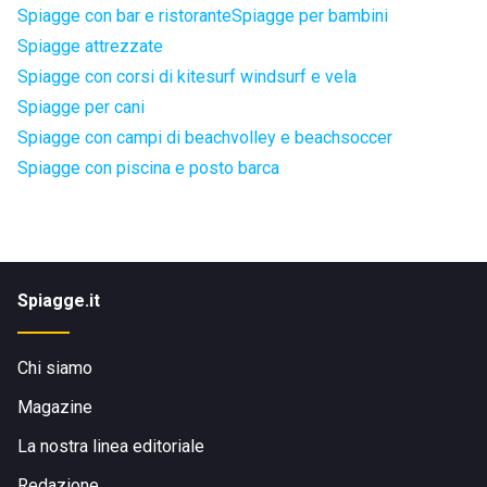
Spiagge con bar e ristorante
Spiagge per bambini
Spiagge attrezzate
Spiagge con corsi di kitesurf windsurf e vela
Spiagge per cani
Spiagge con campi di beachvolley e beachsoccer
Spiagge con piscina e posto barca
Spiagge.it
Chi siamo
Magazine
La nostra linea editoriale
Redazione