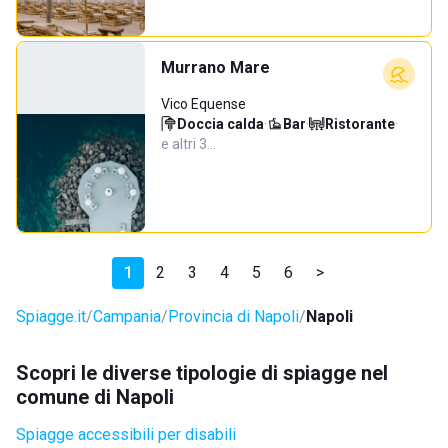
Murrano Mare
Vico Equense
Doccia calda
·
Bar
·
Ristorante
·
e altri 3…
1
2
3
4
5
6
>
Spiagge.it
Campania
Provincia di Napoli
Napoli
Scopri le diverse tipologie di spiagge nel
comune di Napoli
Spiagge accessibili per disabili