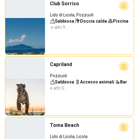
Club Sorriso
Lido di Licola, Pozzuoli
Sabbiosa
·
Doccia calda
·
Piscina
·
e altri 9…
Capriland
Pozzuoli
Sabbiosa
·
Accesso animali
·
Bar
·
e altri 5…
Toma Beach
Lido di Licola, Licola