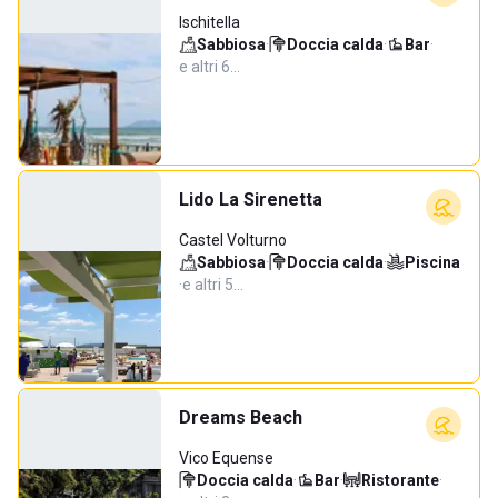
Ischitella
Sabbiosa
·
Doccia calda
·
Bar
·
e altri 6…
Lido La Sirenetta
Castel Volturno
Sabbiosa
·
Doccia calda
·
Piscina
·
e altri 5…
Dreams Beach
Vico Equense
Doccia calda
·
Bar
·
Ristorante
·