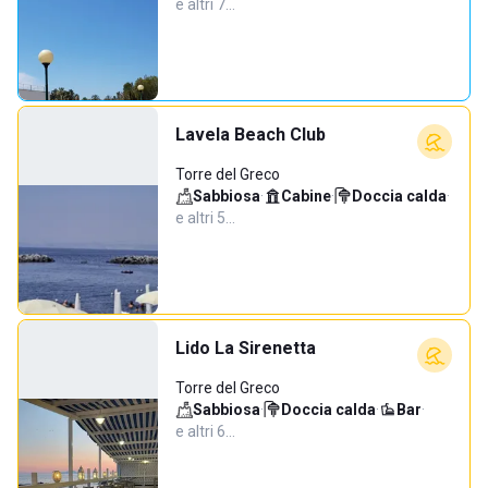
e altri 7…
Lavela Beach Club
Torre del Greco
Sabbiosa
·
Cabine
·
Doccia calda
·
e altri 5…
Lido La Sirenetta
Torre del Greco
Sabbiosa
·
Doccia calda
·
Bar
·
e altri 6…