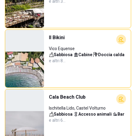
e altri 3…
Il Bikini
Vico Equense
Sabbiosa
·
Cabine
·
Doccia calda
·
e altri 8…
Cala Beach Club
Ischitella Lido, Castel Volturno
Sabbiosa
·
Accesso animali
·
Bar
·
e altri 6…