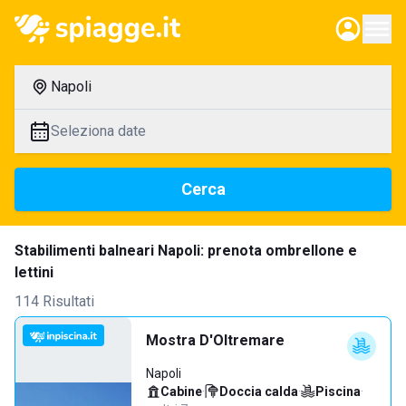
Napoli
Seleziona date
Cerca
Stabilimenti balneari Napoli: prenota ombrellone e
lettini
114 Risultati
Mostra D'Oltremare
Napoli
Cabine
·
Doccia calda
·
Piscina
·