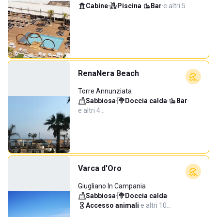
Cabine
·
Piscina
·
Bar
·
e altri 5…
RenaNera Beach
Torre Annunziata
Sabbiosa
·
Doccia calda
·
Bar
·
e altri 4…
Varca d'Oro
Giugliano In Campania
Sabbiosa
·
Doccia calda
·
Accesso animali
·
e altri 10…