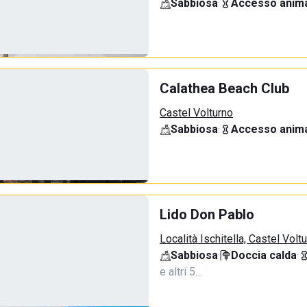
Sabbiosa
·
Accesso anima
Calathea Beach Club
Castel Volturno
Sabbiosa
·
Accesso anima
Lido Don Pablo
Località Ischitella, Castel Volt
Sabbiosa
·
Doccia calda
·
e altri 5…