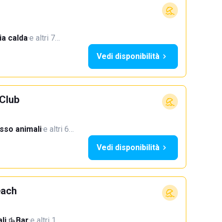
a calda
·
e altri 7…
Vedi disponibilità
Club
sso animali
·
e altri 6…
Vedi disponibilità
each
li
·
Bar
·
e altri 1…