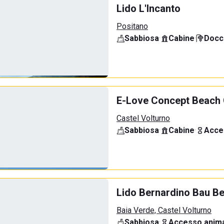
Lido L'Incanto
Positano
Sabbiosa
·
Cabine
·
Docci
E-Love Concept Beach 
Castel Volturno
Sabbiosa
·
Cabine
·
Acce
Lido Bernardino Bau B
Baia Verde, Castel Volturno
Sabbiosa
·
Accesso anima