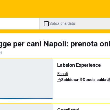
Seleziona date
ge per cani Napoli: prenota onl
ti
Labelon Experience
Bacoli
Sabbiosa
·
Doccia calda
·