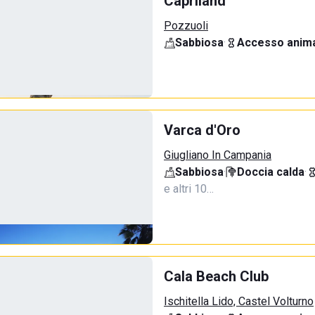
Capriland
Pozzuoli
Sabbiosa
·
Accesso anima
Varca d'Oro
Giugliano In Campania
Sabbiosa
·
Doccia calda
·
e altri 10…
Cala Beach Club
Ischitella Lido, Castel Volturno