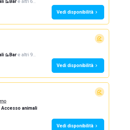
li
·
Bar
·
e altri 6…
Vedi disponibilità
li
·
Bar
·
e altri 9…
Vedi disponibilità
urno
Accesso animali
·
Vedi disponibilità