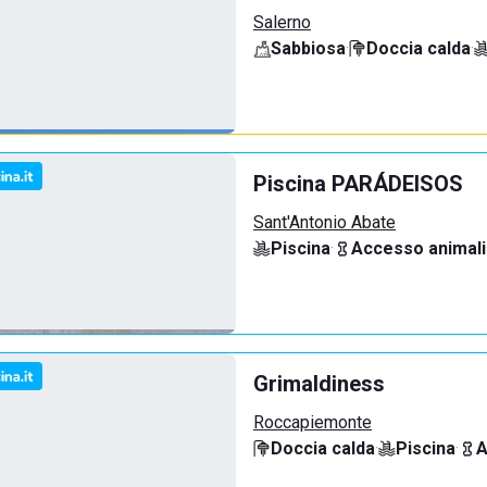
Salerno
Sabbiosa
·
Doccia calda
·
Piscina PARÁDEISOS
Sant'Antonio Abate
Piscina
·
Accesso animali
Grimaldiness
Roccapiemonte
Doccia calda
·
Piscina
·
A