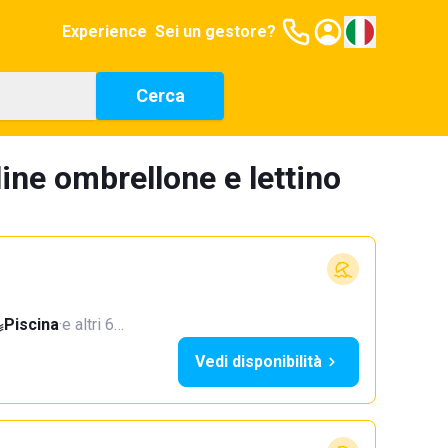
Experience
Sei un gestore?
Cerca
ine ombrellone e lettino
Piscina
·
e altri 6…
Vedi disponibilità