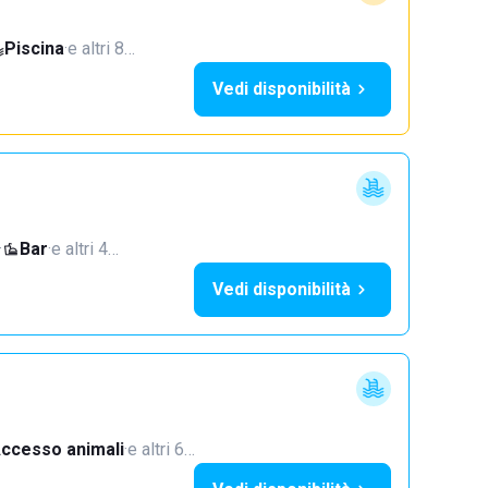
Piscina
·
e altri 8…
Vedi disponibilità
·
Bar
·
e altri 4…
Vedi disponibilità
ccesso animali
·
e altri 6…